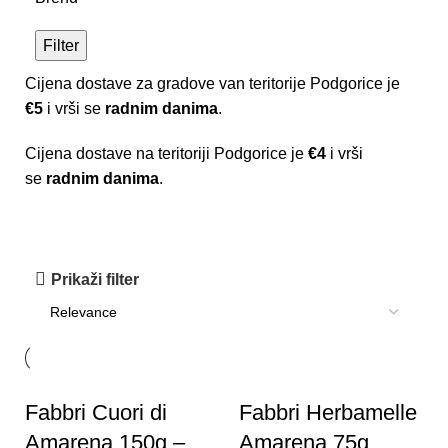
Filter
Cijena dostave za gradove van teritorije Podgorice je
€5
i vrši se
radnim danima
.
Cijena dostave na teritoriji Podgorice je
€4
i vrši
se
radnim danima
.
za kupovinu preko 89e
Prikaži filter
popust 10%
Fabbri Cuori di
Fabbri Herbamelle
Amarena 150g –
Amarena 75g