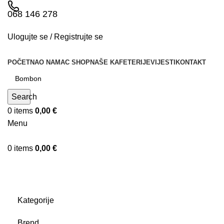
068 146 278
Ulogujte se / Registrujte se
POČETNA
O NAMA
C SHOP
NAŠE KAFETERIJE
VIJESTI
KONTAKT
Search
0
items
0,00
€
Menu
0
items
0,00
€
Rezultati pretrage za: Bombon
Kategorije
Brend