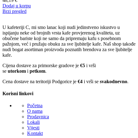
48,19
€
Dodaj u korpu
Brzi pregled
U kafeteriji C, mi smo lanac koji nudi jedinstveno iskustvo u
ispijanju neke od brojnih vrsta kafe provjerenog kvaliteta, uz
obučene bariste koji ne samo da pripremaju kafu s posebnom
pažnjom, već i pružaju obuku za sve ljubitelje kafe. Naš shop takođe
nudi bogat asortiman proizvoda poznatih brendova za sve ljubitelje
kafe.
Cijena dostave za primorske gradove je
€5
i vrši
se
utorkom
i
petkom
.
Cena dostave na teritoriji Podgorice je
€4
i vrši se
svakodnevno
.
Korisni linkovi
Početna
O nama
Prodavnica
Lokali
Vijesti
Kontakt