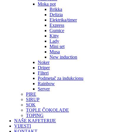
Moka pot
Brikka
Delizia
Elektrika/timer
Express
Gumice
Kitty
Lady
Mini set
Musa
New induction
Noker
Driper
Filteri
Podmetač za indukcionu
Rainbow
Server
PIRE
SIRUP
SOK
TOPLE ČOKOLADE
TOPING
NAŠE KAFETERIJE
VIJESTI
KONTAKT