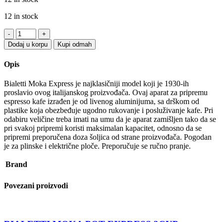
12 in stock
BIALETTI
MOKA
Dodaj u korpu
Kupi odmah
POT
EXPRESS
Opis
6CUP
SIVA
Bialetti Moka Express je najklasičniji model koji je 1930-ih
quantity
proslavio ovog italijanskog proizvođača. Ovaj aparat za pripremu
espresso kafe izrađen je od livenog aluminijuma, sa drškom od
plastike koja obezbeđuje ugodno rukovanje i posluživanje kafe. Pri
odabiru veličine treba imati na umu da je aparat zamišljen tako da se
pri svakoj pripremi koristi maksimalan kapacitet, odnosno da se
pripremi preporučena doza šoljica od strane proizvođača. Pogodan
je za plinske i električne ploče. Preporučuje se ručno pranje.
Brand
Povezani proizvodi