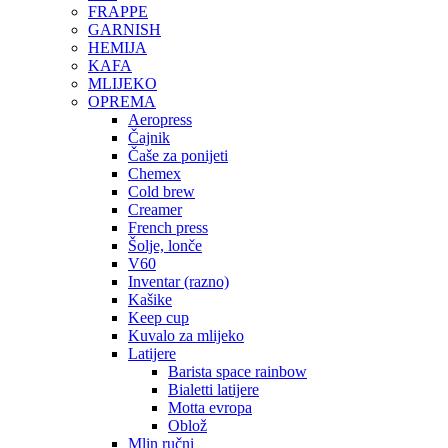
FRAPPE
GARNISH
HEMIJA
KAFA
MLIJEKO
OPREMA
Aeropress
Čajnik
Čaše za ponijeti
Chemex
Cold brew
Creamer
French press
Šolje, lonče
V60
Inventar (razno)
Kašike
Keep cup
Kuvalo za mlijeko
Latijere
Barista space rainbow
Bialetti latijere
Motta evropa
Oblož
Mlin ručni