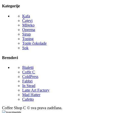
Kategorije
Kafa
Čajevi
Mlijeko
Oprema
Sirup
Toping
Tople čokolade
Sok
Brendovi
Bialetti
Coffe C
ColdPress
Fabbri
In Stead
Latte Art Factory
Mad Hatter
Cafetto
Coffee Shop C © sva prava zadržana.