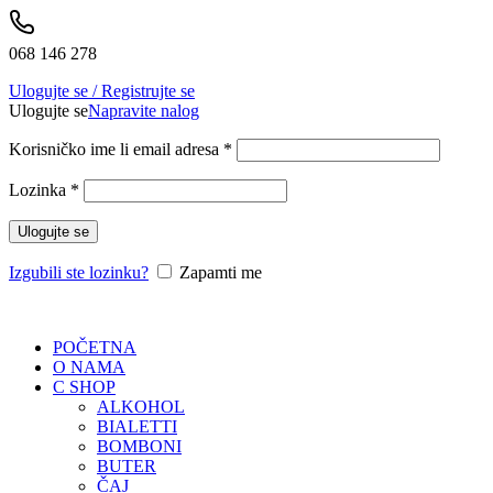
068 146 278
Ulogujte se / Registrujte se
Ulogujte se
Napravite nalog
Korisničko ime li email adresa
*
Lozinka
*
Ulogujte se
Izgubili ste lozinku?
Zapamti me
POČETNA
O NAMA
C SHOP
ALKOHOL
BIALETTI
BOMBONI
BUTER
ČAJ