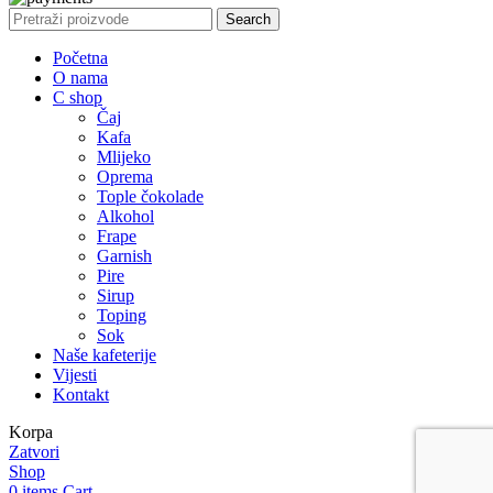
Search
Početna
O nama
C shop
Čaj
Kafa
Mlijeko
Oprema
Tople čokolade
Alkohol
Frape
Garnish
Pire
Sirup
Toping
Sok
Naše kafeterije
Vijesti
Kontakt
Korpa
Zatvori
Shop
0
items
Cart