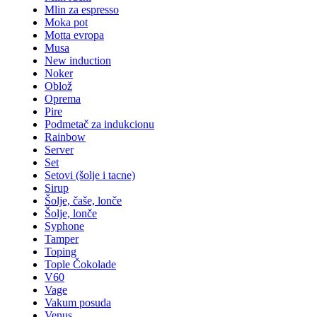
Mlin za espresso
Moka pot
Motta evropa
Musa
New induction
Noker
Oblož
Oprema
Pire
Podmetač za indukcionu
Rainbow
Server
Set
Setovi (šolje i tacne)
Sirup
Šolje, čaše, lonče
Šolje, lonče
Syphone
Tamper
Toping
Tople Čokolade
V60
Vage
Vakum posuda
Venus