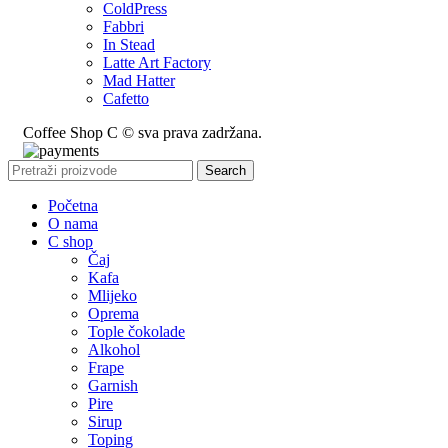
ColdPress
Fabbri
In Stead
Latte Art Factory
Mad Hatter
Cafetto
Coffee Shop C © sva prava zadržana.
Search
Početna
O nama
C shop
Čaj
Kafa
Mlijeko
Oprema
Tople čokolade
Alkohol
Frape
Garnish
Pire
Sirup
Toping