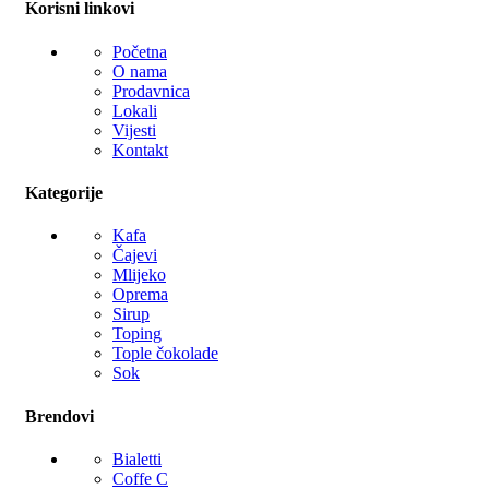
Korisni linkovi
Početna
O nama
Prodavnica
Lokali
Vijesti
Kontakt
Kategorije
Kafa
Čajevi
Mlijeko
Oprema
Sirup
Toping
Tople čokolade
Sok
Brendovi
Bialetti
Coffe C