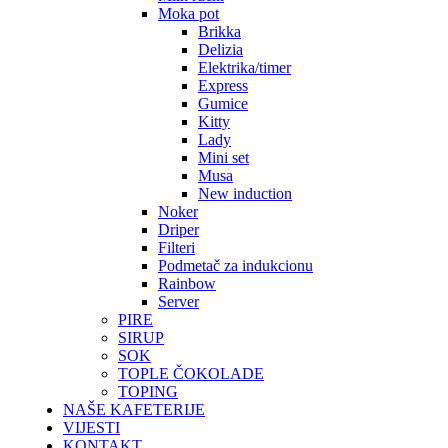
Moka pot
Brikka
Delizia
Elektrika/timer
Express
Gumice
Kitty
Lady
Mini set
Musa
New induction
Noker
Driper
Filteri
Podmetač za indukcionu
Rainbow
Server
PIRE
SIRUP
SOK
TOPLE ČOKOLADE
TOPING
NAŠE KAFETERIJE
VIJESTI
KONTAKT