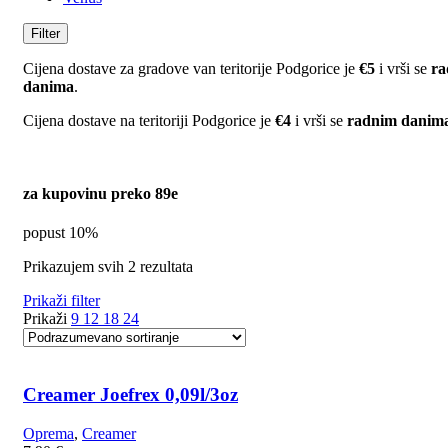
Filter
Cijena dostave za gradove van teritorije Podgorice je
€5
i vrši se
ra
danima
.
Cijena dostave na teritoriji Podgorice je
€4
i vrši se
radnim danim
za kupovinu preko 89e
popust 10%
Prikazujem svih 2 rezultata
Prikaži filter
Prikaži
9
12
18
24
Creamer Joefrex 0,09l/3oz
Oprema
,
Creamer