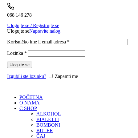
068 146 278
Ulogujte se / Registrujte se
Ulogujte se
Napravite nalog
Korisničko ime li email adresa
*
Lozinka
*
Ulogujte se
Izgubili ste lozinku?
Zapamti me
POČETNA
O NAMA
C SHOP
ALKOHOL
BIALETTI
BOMBONI
BUTER
ČAJ