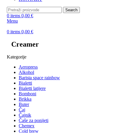
Search
0
items
0,00
€
Menu
0
items
0,00
€
Creamer
Kategorije
Aeropress
Alkohol
Barista space rainbow
Bialetti
Bialetti latijere
Bomboni
Brikka
Buter
Čaj
Čajnik
Čaše za ponijeti
Chemex
Cold brew