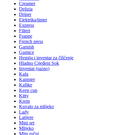
Creamer
Delizia
Driper
Elektrika/timer
Express
Filteri
Frappe
French press
Garnish
Gumice
Hemija i inventar za čišćenje
Hladno Cijeđeni Sok
Inventar (razno)
Kafa
Kanister
Kašike
Keep cup
Kitty
Krem
Kuvalo za mlijeko
Lady
Latijere
Mini set
Mlijeko
Mlin ručni