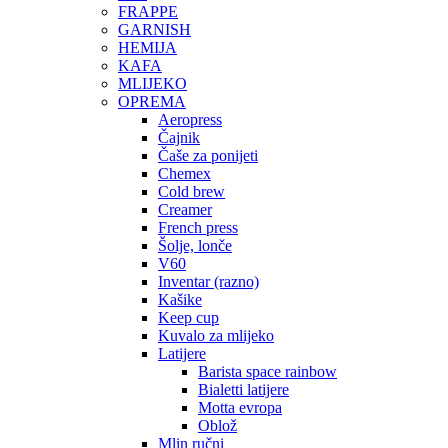
FRAPPE
GARNISH
HEMIJA
KAFA
MLIJEKO
OPREMA
Aeropress
Čajnik
Čaše za ponijeti
Chemex
Cold brew
Creamer
French press
Šolje, lonče
V60
Inventar (razno)
Kašike
Keep cup
Kuvalo za mlijeko
Latijere
Barista space rainbow
Bialetti latijere
Motta evropa
Oblož
Mlin ručni