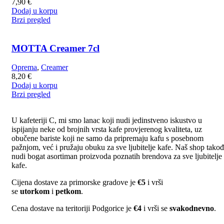
7,90
€
Dodaj u korpu
Brzi pregled
MOTTA Creamer 7cl
Oprema
,
Creamer
8,20
€
Dodaj u korpu
Brzi pregled
U kafeteriji C, mi smo lanac koji nudi jedinstveno iskustvo u
ispijanju neke od brojnih vrsta kafe provjerenog kvaliteta, uz
obučene bariste koji ne samo da pripremaju kafu s posebnom
pažnjom, već i pružaju obuku za sve ljubitelje kafe. Naš shop tako
nudi bogat asortiman proizvoda poznatih brendova za sve ljubitelje
kafe.
Cijena dostave za primorske gradove je
€5
i vrši
se
utorkom
i
petkom
.
Cena dostave na teritoriji Podgorice je
€4
i vrši se
svakodnevno
.