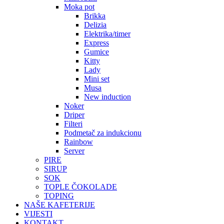
Moka pot
Brikka
Delizia
Elektrika/timer
Express
Gumice
Kitty
Lady
Mini set
Musa
New induction
Noker
Driper
Filteri
Podmetač za indukcionu
Rainbow
Server
PIRE
SIRUP
SOK
TOPLE ČOKOLADE
TOPING
NAŠE KAFETERIJE
VIJESTI
KONTAKT