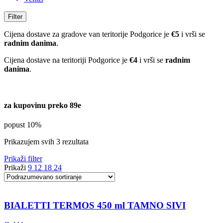
Filter
Cijena dostave za gradove van teritorije Podgorice je
€5
i vrši se
radnim danima
.
Cijena dostave na teritoriji Podgorice je
€4
i vrši se
radnim
danima
.
za kupovinu preko 89e
popust 10%
Prikazujem svih 3 rezultata
Prikaži filter
Prikaži
9
12
18
24
BIALETTI TERMOS 450 ml TAMNO SIVI