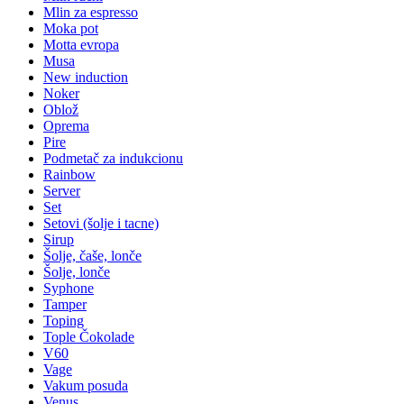
Mlin za espresso
Moka pot
Motta evropa
Musa
New induction
Noker
Oblož
Oprema
Pire
Podmetač za indukcionu
Rainbow
Server
Set
Setovi (šolje i tacne)
Sirup
Šolje, čaše, lonče
Šolje, lonče
Syphone
Tamper
Toping
Tople Čokolade
V60
Vage
Vakum posuda
Venus