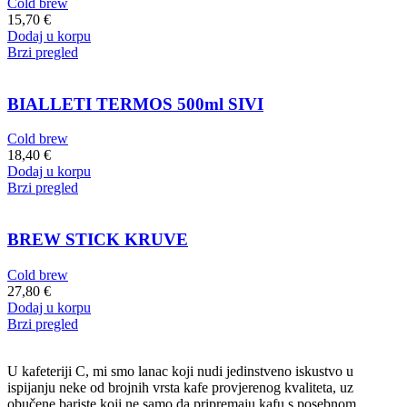
Cold brew
15,70
€
Dodaj u korpu
Brzi pregled
BIALLETI TERMOS 500ml SIVI
Cold brew
18,40
€
Dodaj u korpu
Brzi pregled
BREW STICK KRUVE
Cold brew
27,80
€
Dodaj u korpu
Brzi pregled
U kafeteriji C, mi smo lanac koji nudi jedinstveno iskustvo u
ispijanju neke od brojnih vrsta kafe provjerenog kvaliteta, uz
obučene bariste koji ne samo da pripremaju kafu s posebnom