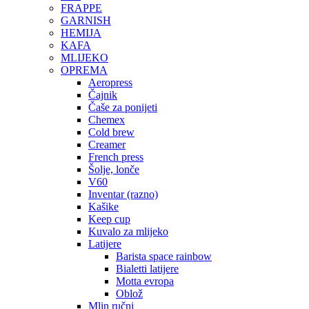
FRAPPE
GARNISH
HEMIJA
KAFA
MLIJEKO
OPREMA
Aeropress
Čajnik
Čaše za ponijeti
Chemex
Cold brew
Creamer
French press
Šolje, lonče
V60
Inventar (razno)
Kašike
Keep cup
Kuvalo za mlijeko
Latijere
Barista space rainbow
Bialetti latijere
Motta evropa
Oblož
Mlin ručni