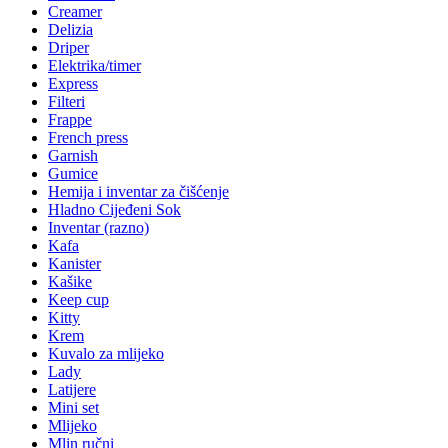
Creamer
Delizia
Driper
Elektrika/timer
Express
Filteri
Frappe
French press
Garnish
Gumice
Hemija i inventar za čišćenje
Hladno Cijeđeni Sok
Inventar (razno)
Kafa
Kanister
Kašike
Keep cup
Kitty
Krem
Kuvalo za mlijeko
Lady
Latijere
Mini set
Mlijeko
Mlin ručni