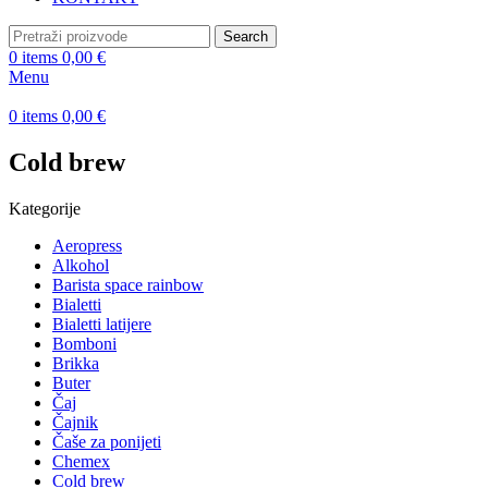
Search
0
items
0,00
€
Menu
0
items
0,00
€
Cold brew
Kategorije
Aeropress
Alkohol
Barista space rainbow
Bialetti
Bialetti latijere
Bomboni
Brikka
Buter
Čaj
Čajnik
Čaše za ponijeti
Chemex
Cold brew