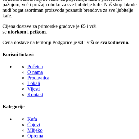
pažnjom, već i pružaju obuku za sve ljubitelje kafe. Naš shop takođe
nudi bogat asortiman proizvoda poznatih brendova za sve ljubitelje
kafe.
Cijena dostave za primorske gradove je
€5
i vrši
se
utorkom
i
petkom
.
Cena dostave na teritoriji Podgorice je
€4
i vrši se
svakodnevno
.
Korisni linkovi
Početna
O nama
Prodavnica
Lokali
Vijesti
Kontakt
Kategorije
Kafa
Čajevi
Mlijeko
Oprema