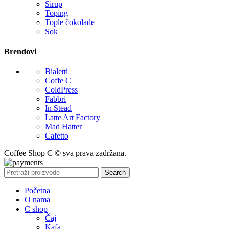
Sirup
Toping
Tople čokolade
Sok
Brendovi
Bialetti
Coffe C
ColdPress
Fabbri
In Stead
Latte Art Factory
Mad Hatter
Cafetto
Coffee Shop C © sva prava zadržana.
Search
Početna
O nama
C shop
Čaj
Kafa