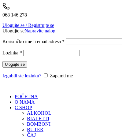
068 146 278
Ulogujte se / Registrujte se
Ulogujte se
Napravite nalog
Korisničko ime li email adresa
*
Lozinka
*
Ulogujte se
Izgubili ste lozinku?
Zapamti me
POČETNA
O NAMA
C SHOP
ALKOHOL
BIALETTI
BOMBONI
BUTER
ČAJ