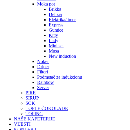
Moka pot
Brikka
Delizia
Elektrika/timer
Express
Gumice
Kitty
Lady
Mini set
Musa
New induction
Noker
Driper
Filteri
Podmetač za indukcionu
Rainbow
Server
PIRE
SIRUP
SOK
TOPLE ČOKOLADE
TOPING
NAŠE KAFETERIJE
VIJESTI
KONTAKT