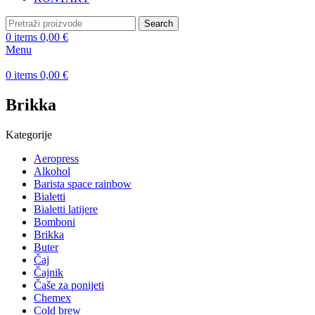
Search
0
items
0,00
€
Menu
0
items
0,00
€
Brikka
Kategorije
Aeropress
Alkohol
Barista space rainbow
Bialetti
Bialetti latijere
Bomboni
Brikka
Buter
Čaj
Čajnik
Čaše za ponijeti
Chemex
Cold brew