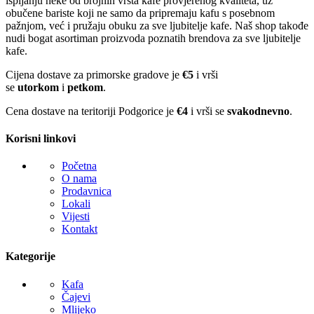
ispijanju neke od brojnih vrsta kafe provjerenog kvaliteta, uz
obučene bariste koji ne samo da pripremaju kafu s posebnom
pažnjom, već i pružaju obuku za sve ljubitelje kafe. Naš shop takođe
nudi bogat asortiman proizvoda poznatih brendova za sve ljubitelje
kafe.
Cijena dostave za primorske gradove je
€5
i vrši
se
utorkom
i
petkom
.
Cena dostave na teritoriji Podgorice je
€4
i vrši se
svakodnevno
.
Korisni linkovi
Početna
O nama
Prodavnica
Lokali
Vijesti
Kontakt
Kategorije
Kafa
Čajevi
Mlijeko