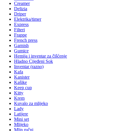
Creamer
Delizia
Driper
Elektrika/timer
Express
Filteri
Frappe
French press
Garnish
Gumice
Hemija i inventar za čišćenje
Hladno Cijeđeni Sok
Inventar (razno)
Kafa
Kanister
Kašike
Keep cup
Kitty
Krem
Kuvalo za mlijeko
Lady
Latijere
Mini set
Mlijeko
Mlin ručni