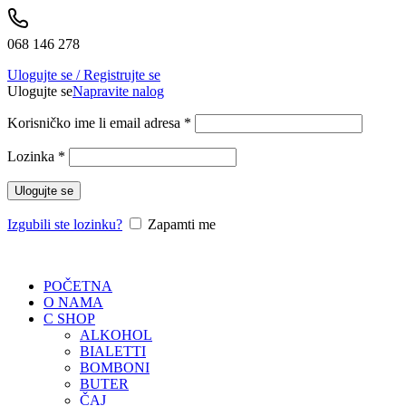
068 146 278
Ulogujte se / Registrujte se
Ulogujte se
Napravite nalog
Korisničko ime li email adresa
*
Lozinka
*
Ulogujte se
Izgubili ste lozinku?
Zapamti me
POČETNA
O NAMA
C SHOP
ALKOHOL
BIALETTI
BOMBONI
BUTER
ČAJ