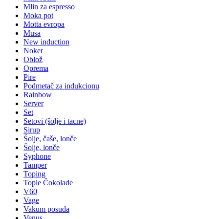
Mlin za espresso
Moka pot
Motta evropa
Musa
New induction
Noker
Oblož
Oprema
Pire
Podmetač za indukcionu
Rainbow
Server
Set
Setovi (šolje i tacne)
Sirup
Šolje, čaše, lonče
Šolje, lonče
Syphone
Tamper
Toping
Tople Čokolade
V60
Vage
Vakum posuda
Venus