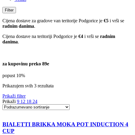
Filter
Cijena dostave za gradove van teritorije Podgorice je
€5
i vrši se
radnim danima
.
Cijena dostave na teritoriji Podgorice je
€4
i vrši se
radnim
danima
.
za kupovinu preko 89e
popust 10%
Prikazujem svih 3 rezultata
Prikaži filter
Prikaži
9
12
18
24
BIALETTI BRIKKA MOKA POT INDUCTION 4
CUP