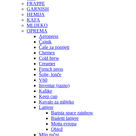
FRAPPE
GARNISH
HEMIJA
KAFA
MLIJEKO
OPREMA
Aeropress
Čajnik
Čaše za ponijeti
Chemex
Cold brew
Creamer
French press
Šolje, lonče
V60
Inventar (razno)
Kašike
Keep cup
Kuvalo za mlijeko
Latijere
Barista space rainbow
Bialetti latijere
Motta evropa
Oblož
Mlin ručni