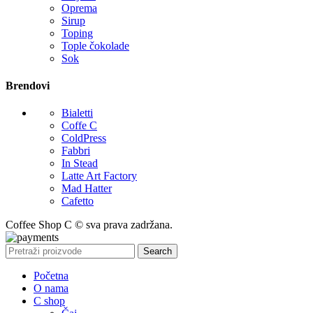
Oprema
Sirup
Toping
Tople čokolade
Sok
Brendovi
Bialetti
Coffe C
ColdPress
Fabbri
In Stead
Latte Art Factory
Mad Hatter
Cafetto
Coffee Shop C © sva prava zadržana.
Search
Početna
O nama
C shop