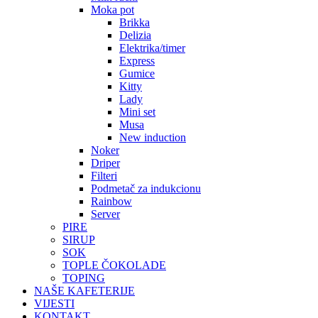
Moka pot
Brikka
Delizia
Elektrika/timer
Express
Gumice
Kitty
Lady
Mini set
Musa
New induction
Noker
Driper
Filteri
Podmetač za indukcionu
Rainbow
Server
PIRE
SIRUP
SOK
TOPLE ČOKOLADE
TOPING
NAŠE KAFETERIJE
VIJESTI
KONTAKT