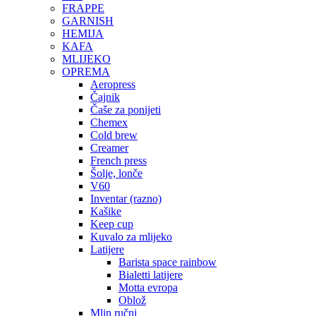
FRAPPE
GARNISH
HEMIJA
KAFA
MLIJEKO
OPREMA
Aeropress
Čajnik
Čaše za ponijeti
Chemex
Cold brew
Creamer
French press
Šolje, lonče
V60
Inventar (razno)
Kašike
Keep cup
Kuvalo za mlijeko
Latijere
Barista space rainbow
Bialetti latijere
Motta evropa
Oblož
Mlin ručni