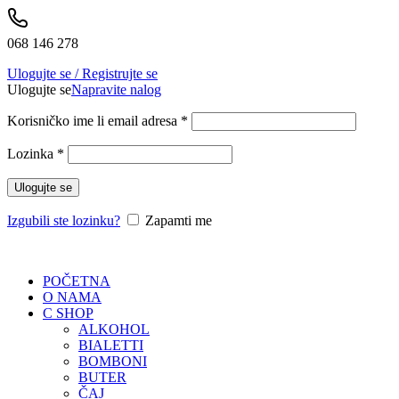
068 146 278
Ulogujte se / Registrujte se
Ulogujte se
Napravite nalog
Korisničko ime li email adresa
*
Lozinka
*
Ulogujte se
Izgubili ste lozinku?
Zapamti me
POČETNA
O NAMA
C SHOP
ALKOHOL
BIALETTI
BOMBONI
BUTER
ČAJ