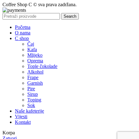
Coffee Shop C © sva prava zadržana.
Search
Početna
O nama
C shop
Čaj
Kafa
Mlijeko
Oprema
Tople čokolade
Alkohol
Frape
Garnish
Pire
Sirup
Toping
Sok
Naše kafeterije
Vijesti
Kontakt
Korpa
Zatvori