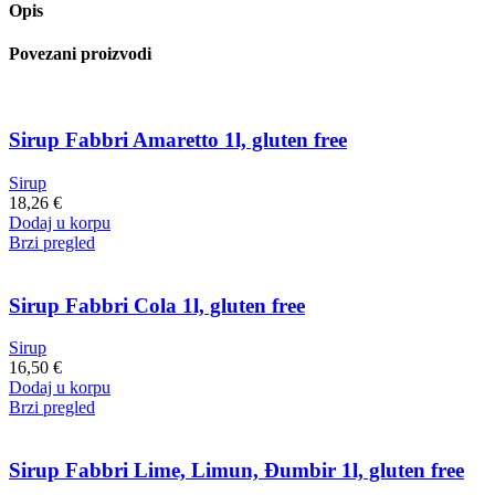
Opis
1l,
gluten
Povezani proizvodi
free
quantity
Sirup Fabbri Amaretto 1l, gluten free
Sirup
18,26
€
Dodaj u korpu
Brzi pregled
Sirup Fabbri Cola 1l, gluten free
Sirup
16,50
€
Dodaj u korpu
Brzi pregled
Sirup Fabbri Lime, Limun, Đumbir 1l, gluten free