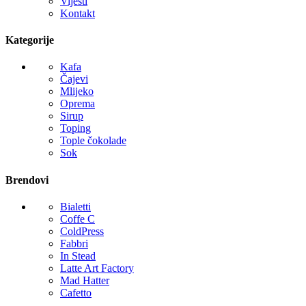
Vijesti
Kontakt
Kategorije
Kafa
Čajevi
Mlijeko
Oprema
Sirup
Toping
Tople čokolade
Sok
Brendovi
Bialetti
Coffe C
ColdPress
Fabbri
In Stead
Latte Art Factory
Mad Hatter
Cafetto