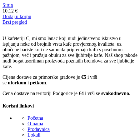
Sirup
10,12
€
Dodaj u korpu
Brzi pregled
U kafeteriji C, mi smo lanac koji nudi jedinstveno iskustvo u
ispijanju neke od brojnih vrsta kafe provjerenog kvaliteta, uz
obučene bariste koji ne samo da pripremaju kafu s posebnom
pažnjom, već i pružaju obuku za sve ljubitelje kafe. Naš shop takođe
nudi bogat asortiman proizvoda poznatih brendova za sve ljubitelje
kafe.
Cijena dostave za primorske gradove je
€5
i vrši
se
utorkom
i
petkom
.
Cena dostave na teritoriji Podgorice je
€4
i vrši se
svakodnevno
.
Korisni linkovi
Početna
O nama
Prodavnica
Lokali