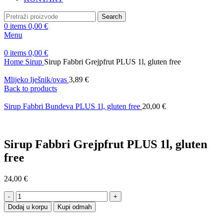
Search
0
items
0,00
€
Menu
0
items
0,00
€
Home
Sirup
Sirup Fabbri Grejpfrut PLUS 1l, gluten free
Mlijeko lješnik/ovas
3,89
€
Back to products
Sirup Fabbri Bundeva PLUS 1l, gluten free
20,00
€
Sirup Fabbri Grejpfrut PLUS 1l, gluten
free
24,00
€
Sirup
Fabbri
Dodaj u korpu
Kupi odmah
Grejpfrut
PLUS