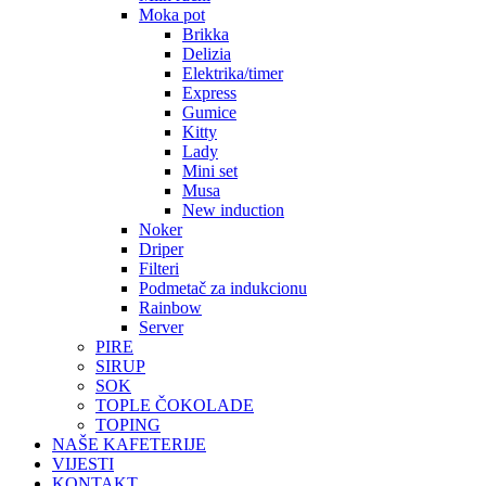
Moka pot
Brikka
Delizia
Elektrika/timer
Express
Gumice
Kitty
Lady
Mini set
Musa
New induction
Noker
Driper
Filteri
Podmetač za indukcionu
Rainbow
Server
PIRE
SIRUP
SOK
TOPLE ČOKOLADE
TOPING
NAŠE KAFETERIJE
VIJESTI
KONTAKT