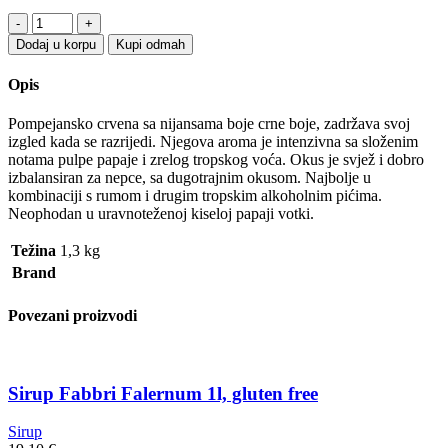
Sirup
Fabbri
Dodaj u korpu
Kupi odmah
Papaya
1l,
Opis
gluten
free
Pompejansko crvena sa nijansama boje crne boje, zadržava svoj
quantity
izgled kada se razrijedi. Njegova aroma je intenzivna sa složenim
notama pulpe papaje i zrelog tropskog voća. Okus je svjež i dobro
izbalansiran za nepce, sa dugotrajnim okusom. Najbolje u
kombinaciji s rumom i drugim tropskim alkoholnim pićima.
Neophodan u uravnoteženoj kiseloj papaji votki.
Težina
1,3 kg
Brand
Povezani proizvodi
Sirup Fabbri Falernum 1l, gluten free
Sirup