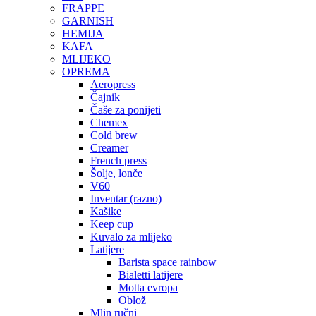
FRAPPE
GARNISH
HEMIJA
KAFA
MLIJEKO
OPREMA
Aeropress
Čajnik
Čaše za ponijeti
Chemex
Cold brew
Creamer
French press
Šolje, lonče
V60
Inventar (razno)
Kašike
Keep cup
Kuvalo za mlijeko
Latijere
Barista space rainbow
Bialetti latijere
Motta evropa
Oblož
Mlin ručni