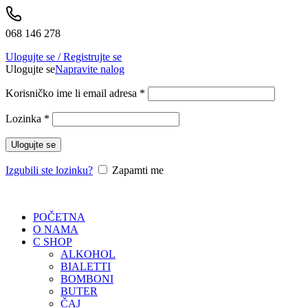
068 146 278
Ulogujte se / Registrujte se
Ulogujte se
Napravite nalog
Korisničko ime li email adresa
*
Lozinka
*
Ulogujte se
Izgubili ste lozinku?
Zapamti me
POČETNA
O NAMA
C SHOP
ALKOHOL
BIALETTI
BOMBONI
BUTER
ČAJ