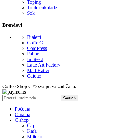
Toping
Tople čokolade
Sok
Brendovi
Bialetti
Coffe C
ColdPress
Fabbri
In Stead
Latte Art Factory
Mad Hatter
Cafetto
Coffee Shop C © sva prava zadržana.
Search
Početna
O nama
C shop
Čaj
Kafa
Mlijeko