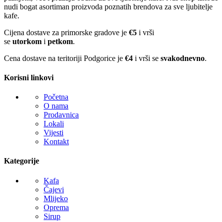
nudi bogat asortiman proizvoda poznatih brendova za sve ljubitelje
kafe.
Cijena dostave za primorske gradove je
€5
i vrši
se
utorkom
i
petkom
.
Cena dostave na teritoriji Podgorice je
€4
i vrši se
svakodnevno
.
Korisni linkovi
Početna
O nama
Prodavnica
Lokali
Vijesti
Kontakt
Kategorije
Kafa
Čajevi
Mlijeko
Oprema
Sirup