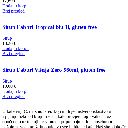
17,60
€
Dodaj u korpu
Brzi pregled
Sirup Fabbri Tropical blu 1l, gluten free
Sirup
18,26
€
Dodaj u korpu
Brzi pregled
Sirup Fabbri Višnja Zero 560ml, gluten free
Sirup
10,00
€
Dodaj u korpu
Brzi pregled
U kafeteriji C, mi smo lanac koji nudi jedinstveno iskustvo u
ispijanju neke od brojnih vrsta kafe provjerenog kvaliteta, uz
obučene bariste koji ne samo da pripremaju kafu s posebnom
pažnjom, već i pružaju obuku za sve ljubitelje kafe. Naš shop takođe