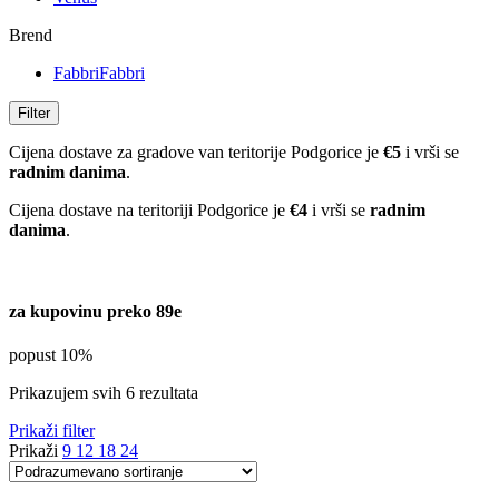
Brend
Fabbri
Fabbri
Filter
Cijena dostave za gradove van teritorije Podgorice je
€5
i vrši se
radnim danima
.
Cijena dostave na teritoriji Podgorice je
€4
i vrši se
radnim
danima
.
za kupovinu preko 89e
popust 10%
Prikazujem svih 6 rezultata
Prikaži filter
Prikaži
9
12
18
24