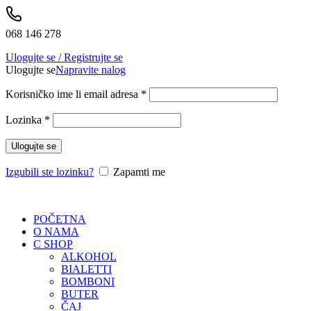
068 146 278
Ulogujte se / Registrujte se
Ulogujte se
Napravite nalog
Korisničko ime li email adresa
*
Lozinka
*
Ulogujte se
Izgubili ste lozinku?
Zapamti me
POČETNA
O NAMA
C SHOP
ALKOHOL
BIALETTI
BOMBONI
BUTER
ČAJ