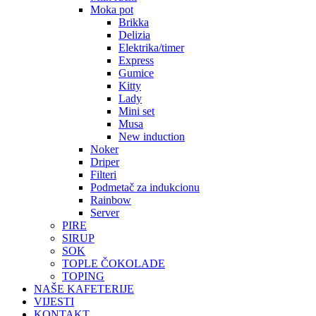
Moka pot
Brikka
Delizia
Elektrika/timer
Express
Gumice
Kitty
Lady
Mini set
Musa
New induction
Noker
Driper
Filteri
Podmetač za indukcionu
Rainbow
Server
PIRE
SIRUP
SOK
TOPLE ČOKOLADE
TOPING
NAŠE KAFETERIJE
VIJESTI
KONTAKT