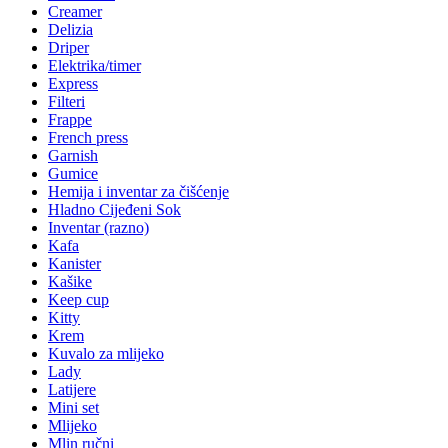
Creamer
Delizia
Driper
Elektrika/timer
Express
Filteri
Frappe
French press
Garnish
Gumice
Hemija i inventar za čišćenje
Hladno Cijeđeni Sok
Inventar (razno)
Kafa
Kanister
Kašike
Keep cup
Kitty
Krem
Kuvalo za mlijeko
Lady
Latijere
Mini set
Mlijeko
Mlin ručni