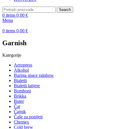
Search
0
items
0,00
€
Menu
0
items
0,00
€
Garnish
Kategorije
Aeropress
Alkohol
Barista space rainbow
Bialetti
Bialetti latijere
Bomboni
Brikka
Buter
Čaj
Čajnik
Čaše za ponijeti
Chemex
Cold brew