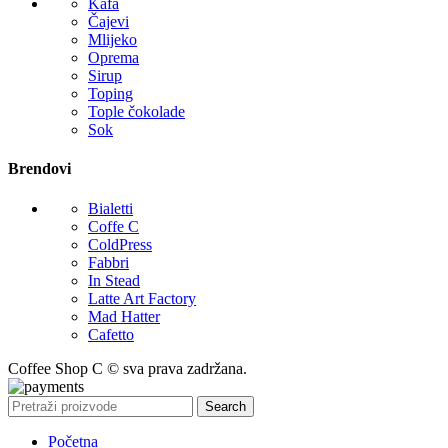
Kafa
Čajevi
Mlijeko
Oprema
Sirup
Toping
Tople čokolade
Sok
Brendovi
Bialetti
Coffe C
ColdPress
Fabbri
In Stead
Latte Art Factory
Mad Hatter
Cafetto
Coffee Shop C © sva prava zadržana.
Search
Početna