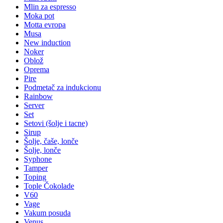
Mlin za espresso
Moka pot
Motta evropa
Musa
New induction
Noker
Oblož
Oprema
Pire
Podmetač za indukcionu
Rainbow
Server
Set
Setovi (šolje i tacne)
Sirup
Šolje, čaše, lonče
Šolje, lonče
Syphone
Tamper
Toping
Tople Čokolade
V60
Vage
Vakum posuda
Venus