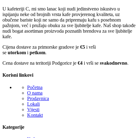
U kafeteriji C, mi smo lanac koji nudi jedinstveno iskustvo u
ispijanju neke od brojnih vrsta kafe provjerenog kvaliteta, uz
obučene bariste koji ne samo da pripremaju kafu s posebnom
pažnjom, već i pružaju obuku za sve ljubitelje kafe. Naš shop takođe
nudi bogat asortiman proizvoda poznatih brendova za sve ljubitelje
kafe.
Cijena dostave za primorske gradove je
€5
i vrši
se
utorkom
i
petkom
.
Cena dostave na teritoriji Podgorice je
€4
i vrši se
svakodnevno
.
Korisni linkovi
Početna
O nama
Prodavnica
Lokali
Vijesti
Kontakt
Kategorije