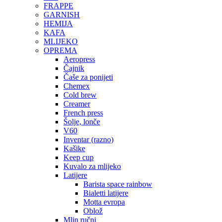
FRAPPE
GARNISH
HEMIJA
KAFA
MLIJEKO
OPREMA
Aeropress
Čajnik
Čaše za ponijeti
Chemex
Cold brew
Creamer
French press
Šolje, lonče
V60
Inventar (razno)
Kašike
Keep cup
Kuvalo za mlijeko
Latijere
Barista space rainbow
Bialetti latijere
Motta evropa
Oblož
Mlin ručni