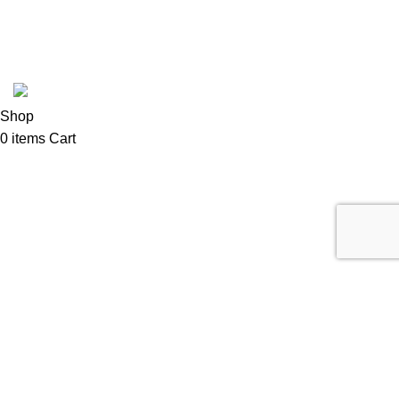
Cafetto
Coffee Shop C © sva prava zadržana.
Shop
0
items
Cart