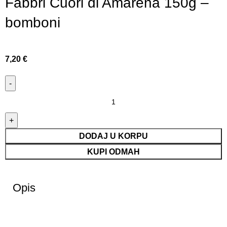
Fabbri Cuori di Amarena 150g –
bomboni
7,20
€
DODAJ U KORPU
KUPI ODMAH
Opis