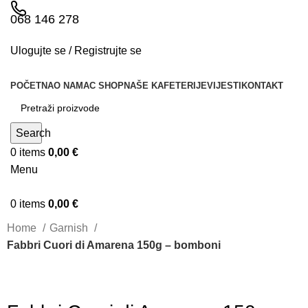
068 146 278
Ulogujte se / Registrujte se
POČETNA
O NAMA
C SHOP
NAŠE KAFETERIJE
VIJESTI
KONTAKT
Search
0
items
0,00
€
Menu
0
items
0,00
€
Home
Garnish
Fabbri Cuori di Amarena 150g – bomboni