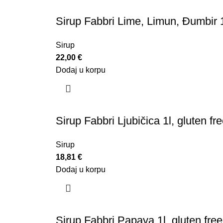
Sirup Fabbri Lime, Limun, Đumbir 1
Sirup
22,00
€
Dodaj u korpu
Sirup Fabbri Ljubičica 1l, gluten fr
Sirup
18,81
€
Dodaj u korpu
Sirup Fabbri Papaya 1l, gluten free