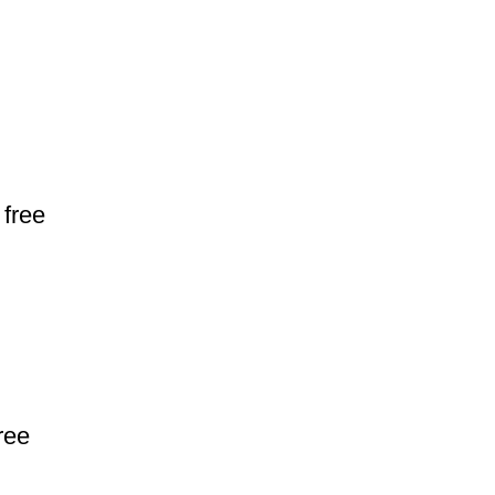
 free
ree