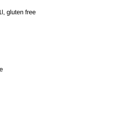
l, gluten free
ee