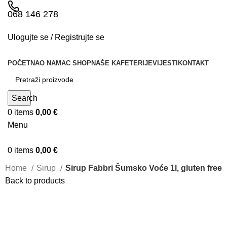
068 146 278
Ulogujte se / Registrujte se
POČETNA
O NAMA
C SHOP
NAŠE KAFETERIJE
VIJESTI
KONTAKT
Search
0
items
0,00
€
Menu
0
items
0,00
€
Home
Sirup
Sirup Fabbri Šumsko Voće 1l, gluten free
Back to products