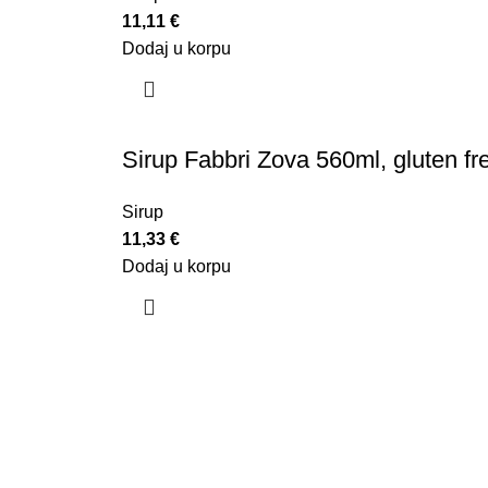
11,11
€
Dodaj u korpu
Sirup Fabbri Zova 560ml, gluten fr
Sirup
11,33
€
Dodaj u korpu
U kafeteriji C, mi smo lanac koji nudi jedinstve
brojnih vrsta kafe provjerenog kvaliteta, uz obu