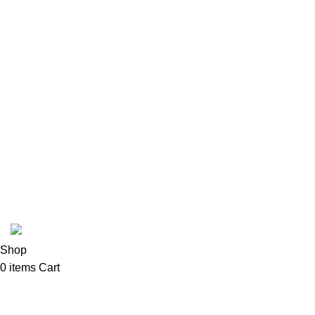
pripremaju kafu s posebnom pažnjom, već i pruž
kafe. Naš shop takođe nudi bogat asortiman pr
sve ljubitelje kafe.
Cijena dostave za primorske gradove je
€5
i vrš
Cena dostave na teritoriji Podgorice je
€4
i vrši
Coffee Shop C © sva prava zadržana.
Shop
0
items
Cart