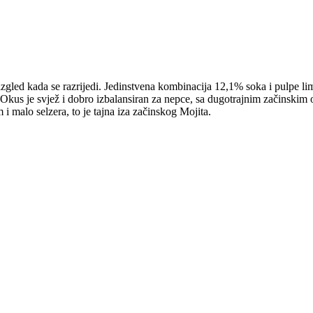
zgled kada se razrijedi. Jedinstvena kombinacija 12,1% soka i pulpe li
Okus je svjež i dobro izbalansiran za nepce, sa dugotrajnim začinskim 
malo selzera, to je tajna iza začinskog Mojita.