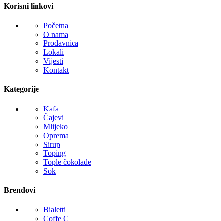
Korisni linkovi
Početna
O nama
Prodavnica
Lokali
Vijesti
Kontakt
Kategorije
Kafa
Čajevi
Mlijeko
Oprema
Sirup
Toping
Tople čokolade
Sok
Brendovi
Bialetti
Coffe C