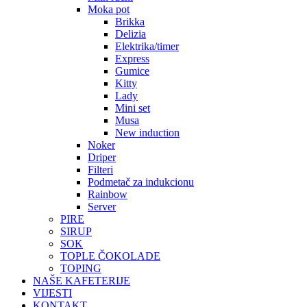
Moka pot
Brikka
Delizia
Elektrika/timer
Express
Gumice
Kitty
Lady
Mini set
Musa
New induction
Noker
Driper
Filteri
Podmetač za indukcionu
Rainbow
Server
PIRE
SIRUP
SOK
TOPLE ČOKOLADE
TOPING
NAŠE KAFETERIJE
VIJESTI
KONTAKT