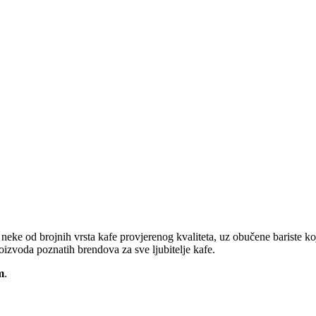
ju neke od brojnih vrsta kafe provjerenog kvaliteta, uz obučene bariste
oizvoda poznatih brendova za sve ljubitelje kafe.
m
.