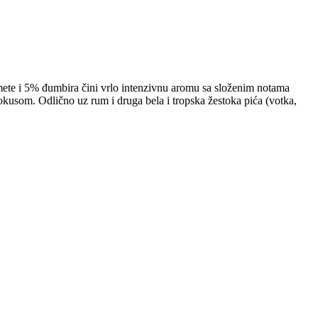
mete i 5% đumbira čini vrlo intenzivnu aromu sa složenim notama
okusom. Odlično uz rum i druga bela i tropska žestoka pića (votka,