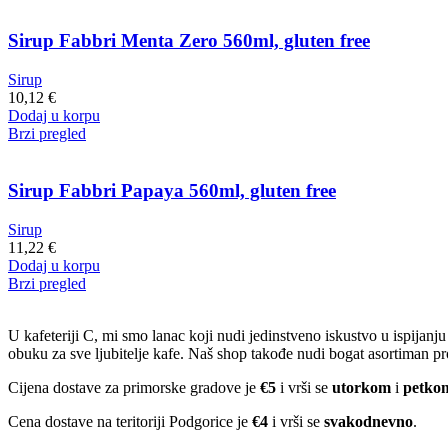
Sirup Fabbri Menta Zero 560ml, gluten free
Sirup
10,12
€
Dodaj u korpu
Brzi pregled
Sirup Fabbri Papaya 560ml, gluten free
Sirup
11,22
€
Dodaj u korpu
Brzi pregled
U kafeteriji C, mi smo lanac koji nudi jedinstveno iskustvo u ispijan
obuku za sve ljubitelje kafe. Naš shop takođe nudi bogat asortiman pr
Cijena dostave za primorske gradove je
€5
i vrši se
utorkom
i
petko
Cena dostave na teritoriji Podgorice je
€4
i vrši se
svakodnevno
.