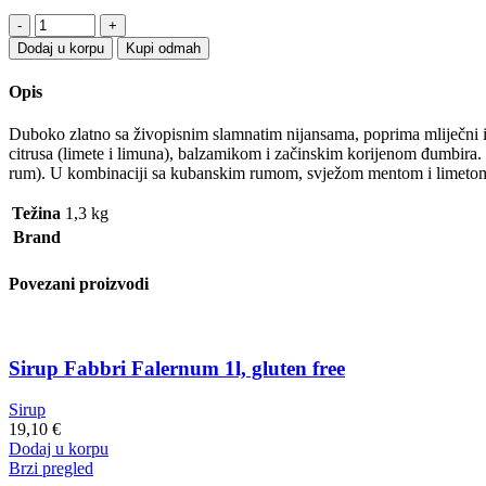
Sirup
Fabbri
Dodaj u korpu
Kupi odmah
Lime,
Limun,
Opis
Đumbir
1l,
Duboko zlatno sa živopisnim slamnatim nijansama, poprima mliječni i
gluten
citrusa (limete i limuna), balzamikom i začinskim korijenom đumbira. 
free
rum). U kombinaciji sa kubanskim rumom, svježom mentom i limetom i 
quantity
Težina
1,3 kg
Brand
Povezani proizvodi
Sirup Fabbri Falernum 1l, gluten free
Sirup
19,10
€
Dodaj u korpu
Brzi pregled