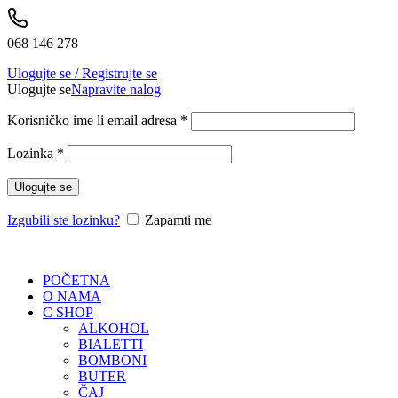
068 146 278
Ulogujte se / Registrujte se
Ulogujte se
Napravite nalog
Korisničko ime li email adresa
*
Lozinka
*
Ulogujte se
Izgubili ste lozinku?
Zapamti me
POČETNA
O NAMA
C SHOP
ALKOHOL
BIALETTI
BOMBONI
BUTER
ČAJ