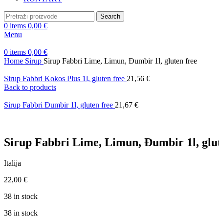
Search
0
items
0,00
€
Menu
0
items
0,00
€
Home
Sirup
Sirup Fabbri Lime, Limun, Đumbir 1l, gluten free
Sirup Fabbri Kokos Plus 1l, gluten free
21,56
€
Back to products
Sirup Fabbri Đumbir 1l, gluten free
21,67
€
Sirup Fabbri Lime, Limun, Đumbir 1l, glu
Italija
22,00
€
38 in stock
38 in stock