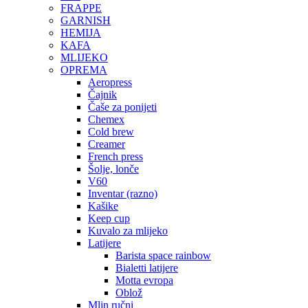
FRAPPE
GARNISH
HEMIJA
KAFA
MLIJEKO
OPREMA
Aeropress
Čajnik
Čaše za ponijeti
Chemex
Cold brew
Creamer
French press
Šolje, lonče
V60
Inventar (razno)
Kašike
Keep cup
Kuvalo za mlijeko
Latijere
Barista space rainbow
Bialetti latijere
Motta evropa
Oblož
Mlin ručni