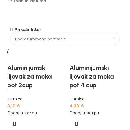
se
radnim danima
.
za kupovinu preko 89e
Prikaži filter
popust 10%
Aluminijumski
Aluminijumski
lijevak za moka
lijevak za moka
pot 2cup
pot 4 cup
Gumice
Gumice
3,10
€
4,30
€
Dodaj u korpu
Dodaj u korpu