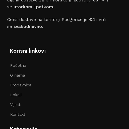
Cijena dostave za primorske gradove je
€5
i vrši
se
utorkom
i
petkom
.
Cena dostave na teritoriji Podgorice je
€4
i vrši
se
svakodnevno
.
Korisni linkovi
Početna
O nama
Prodavnica
Lokali
Vijesti
Kontakt