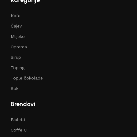
Kategorije
Kafa
Čajevi
Mlijeko
Oprema
Sirup
Toping
Tople čokolade
Sok
Brendovi
Bialetti
Coffe C