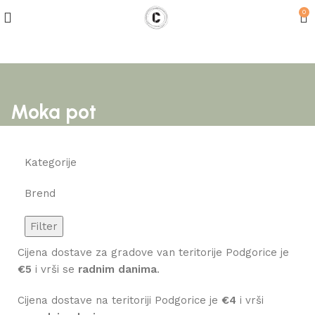
0
Moka pot
Kategorije
Brend
Filter
Cijena dostave za gradove van teritorije Podgorice je
€5
i vrši se
radnim danima
.
Cijena dostave na teritoriji Podgorice je
€4
i vrši