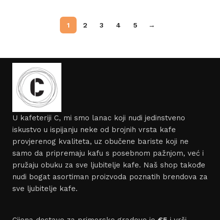
1
2
3
4
5
→
U kafeteriji C, mi smo lanac koji nudi jedinstveno
iskustvo u ispijanju neke od brojnih vrsta kafe
provjerenog kvaliteta, uz obučene bariste koji ne
samo da pripremaju kafu s posebnom pažnjom, već i
pružaju obuku za sve ljubitelje kafe. Naš shop takođe
nudi bogat asortiman proizvoda poznatih brendova za
sve ljubitelje kafe.