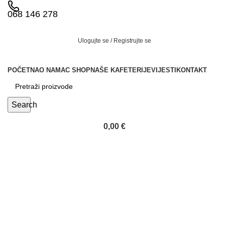
068 146 278
Ulogujte se / Registrujte se
POČETNA
O NAMA
C SHOP
NAŠE KAFETERIJE
VIJESTI
KONTAKT
Search
0,00
€
Venus