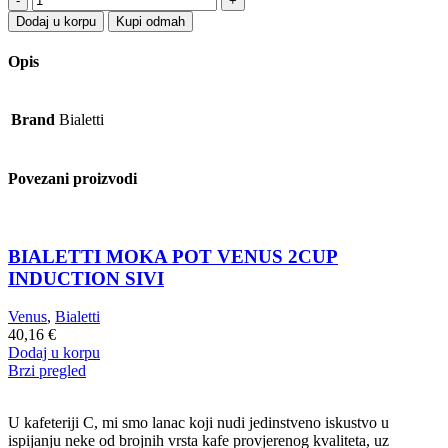
MOKA
Dodaj u korpu
Kupi odmah
POT
VENUS
Opis
6
CUP
INDUCTION
Brand
Bialetti
SIVI
quantity
Povezani proizvodi
BIALETTI MOKA POT VENUS 2CUP
INDUCTION SIVI
Venus
,
Bialetti
40,16
€
Dodaj u korpu
Brzi pregled
U kafeteriji C, mi smo lanac koji nudi jedinstveno iskustvo u
ispijanju neke od brojnih vrsta kafe provjerenog kvaliteta, uz