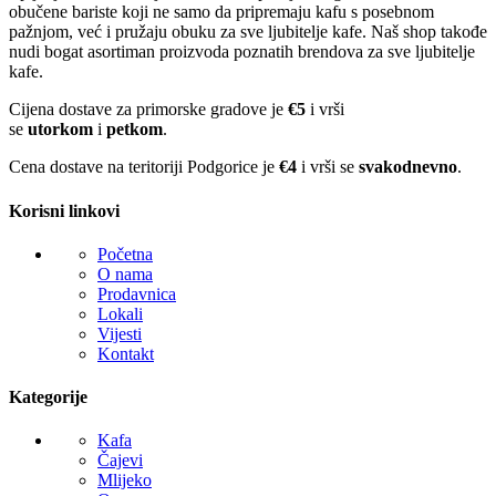
obučene bariste koji ne samo da pripremaju kafu s posebnom
pažnjom, već i pružaju obuku za sve ljubitelje kafe. Naš shop takođe
nudi bogat asortiman proizvoda poznatih brendova za sve ljubitelje
kafe.
Cijena dostave za primorske gradove je
€5
i vrši
se
utorkom
i
petkom
.
Cena dostave na teritoriji Podgorice je
€4
i vrši se
svakodnevno
.
Korisni linkovi
Početna
O nama
Prodavnica
Lokali
Vijesti
Kontakt
Kategorije
Kafa
Čajevi
Mlijeko