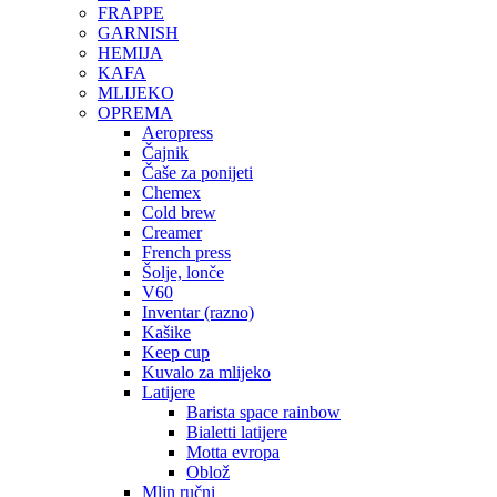
FRAPPE
GARNISH
HEMIJA
KAFA
MLIJEKO
OPREMA
Aeropress
Čajnik
Čaše za ponijeti
Chemex
Cold brew
Creamer
French press
Šolje, lonče
V60
Inventar (razno)
Kašike
Keep cup
Kuvalo za mlijeko
Latijere
Barista space rainbow
Bialetti latijere
Motta evropa
Oblož
Mlin ručni