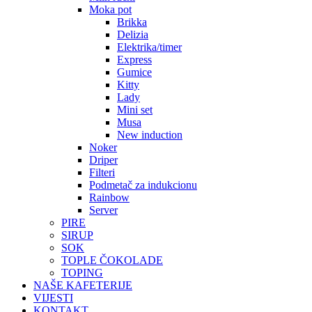
Moka pot
Brikka
Delizia
Elektrika/timer
Express
Gumice
Kitty
Lady
Mini set
Musa
New induction
Noker
Driper
Filteri
Podmetač za indukcionu
Rainbow
Server
PIRE
SIRUP
SOK
TOPLE ČOKOLADE
TOPING
NAŠE KAFETERIJE
VIJESTI
KONTAKT