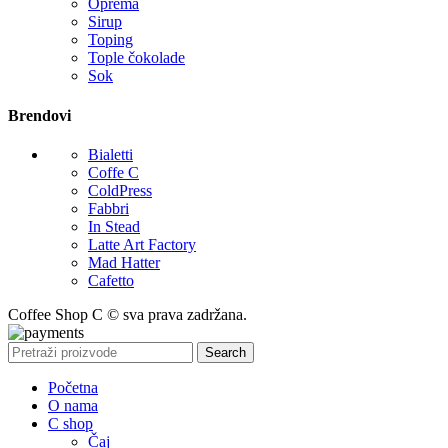
Oprema
Sirup
Toping
Tople čokolade
Sok
Brendovi
Bialetti
Coffe C
ColdPress
Fabbri
In Stead
Latte Art Factory
Mad Hatter
Cafetto
Coffee Shop C © sva prava zadržana.
Search
Početna
O nama
C shop
Čaj