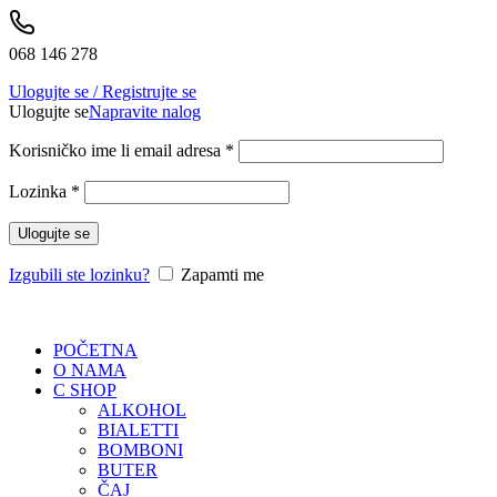
068 146 278
Ulogujte se / Registrujte se
Ulogujte se
Napravite nalog
Korisničko ime li email adresa
*
Lozinka
*
Ulogujte se
Izgubili ste lozinku?
Zapamti me
POČETNA
O NAMA
C SHOP
ALKOHOL
BIALETTI
BOMBONI
BUTER
ČAJ