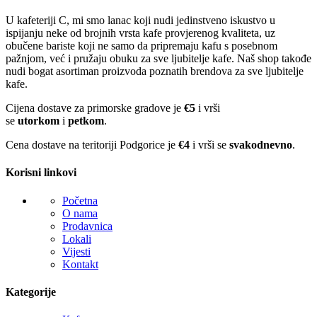
U kafeteriji C, mi smo lanac koji nudi jedinstveno iskustvo u
ispijanju neke od brojnih vrsta kafe provjerenog kvaliteta, uz
obučene bariste koji ne samo da pripremaju kafu s posebnom
pažnjom, već i pružaju obuku za sve ljubitelje kafe. Naš shop takođe
nudi bogat asortiman proizvoda poznatih brendova za sve ljubitelje
kafe.
Cijena dostave za primorske gradove je
€5
i vrši
se
utorkom
i
petkom
.
Cena dostave na teritoriji Podgorice je
€4
i vrši se
svakodnevno
.
Korisni linkovi
Početna
O nama
Prodavnica
Lokali
Vijesti
Kontakt
Kategorije