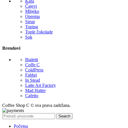
Kafa
Čajevi
Mlijeko
Oprema
Sirup
Toping
Tople čokolade
Sok
Brendovi
Bialetti
Coffe C
ColdPress
Fabbri
In Stead
Latte Art Factory
Mad Hatter
Cafetto
Coffee Shop C © sva prava zadržana.
Search
Početna