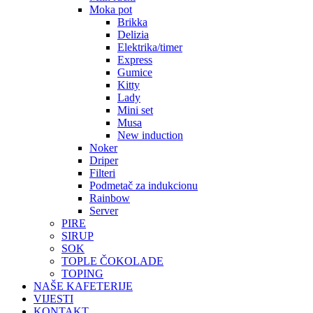
Moka pot
Brikka
Delizia
Elektrika/timer
Express
Gumice
Kitty
Lady
Mini set
Musa
New induction
Noker
Driper
Filteri
Podmetač za indukcionu
Rainbow
Server
PIRE
SIRUP
SOK
TOPLE ČOKOLADE
TOPING
NAŠE KAFETERIJE
VIJESTI
KONTAKT