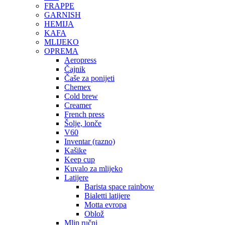
FRAPPE
GARNISH
HEMIJA
KAFA
MLIJEKO
OPREMA
Aeropress
Čajnik
Čaše za ponijeti
Chemex
Cold brew
Creamer
French press
Šolje, lonče
V60
Inventar (razno)
Kašike
Keep cup
Kuvalo za mlijeko
Latijere
Barista space rainbow
Bialetti latijere
Motta evropa
Oblož
Mlin ručni