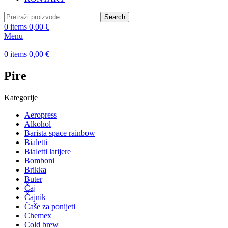
Search
0
items
0,00
€
Menu
0
items
0,00
€
Pire
Kategorije
Aeropress
Alkohol
Barista space rainbow
Bialetti
Bialetti latijere
Bomboni
Brikka
Buter
Čaj
Čajnik
Čaše za ponijeti
Chemex
Cold brew