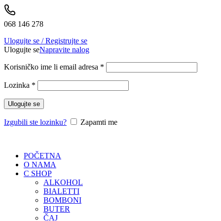
068 146 278
Ulogujte se / Registrujte se
Ulogujte se
Napravite nalog
Korisničko ime li email adresa
*
Lozinka
*
Ulogujte se
Izgubili ste lozinku?
Zapamti me
POČETNA
O NAMA
C SHOP
ALKOHOL
BIALETTI
BOMBONI
BUTER
ČAJ