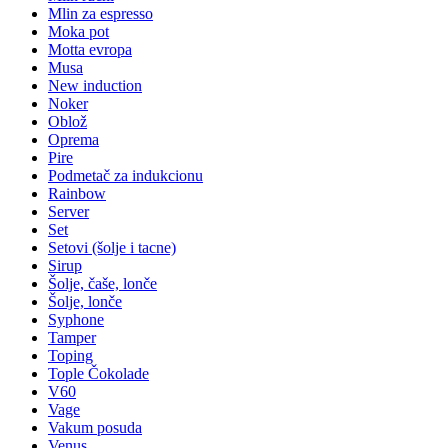
Mlin za espresso
Moka pot
Motta evropa
Musa
New induction
Noker
Oblož
Oprema
Pire
Podmetač za indukcionu
Rainbow
Server
Set
Setovi (šolje i tacne)
Sirup
Šolje, čaše, lonče
Šolje, lonče
Syphone
Tamper
Toping
Tople Čokolade
V60
Vage
Vakum posuda
Venus