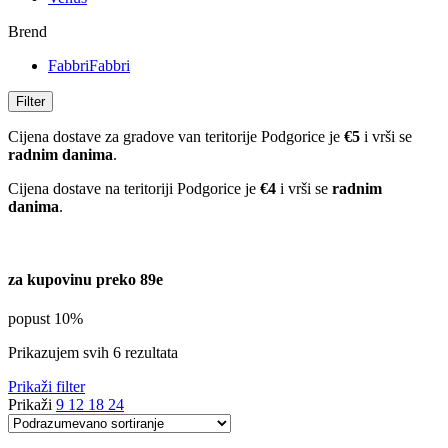
Brend
Fabbri
Fabbri
Filter
Cijena dostave za gradove van teritorije Podgorice je
€5
i vrši se
radnim danima
.
Cijena dostave na teritoriji Podgorice je
€4
i vrši se
radnim
danima
.
za kupovinu preko 89e
popust 10%
Prikazujem svih 6 rezultata
Prikaži filter
Prikaži
9
12
18
24