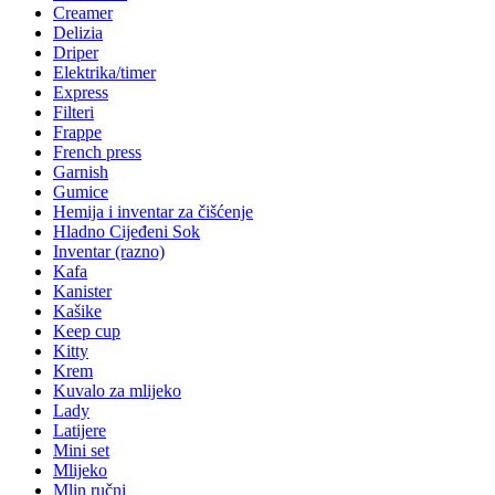
Creamer
Delizia
Driper
Elektrika/timer
Express
Filteri
Frappe
French press
Garnish
Gumice
Hemija i inventar za čišćenje
Hladno Cijeđeni Sok
Inventar (razno)
Kafa
Kanister
Kašike
Keep cup
Kitty
Krem
Kuvalo za mlijeko
Lady
Latijere
Mini set
Mlijeko
Mlin ručni