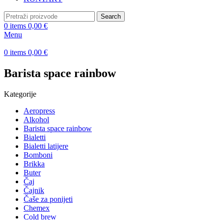
Search
0
items
0,00
€
Menu
0
items
0,00
€
Barista space rainbow
Kategorije
Aeropress
Alkohol
Barista space rainbow
Bialetti
Bialetti latijere
Bomboni
Brikka
Buter
Čaj
Čajnik
Čaše za ponijeti
Chemex
Cold brew