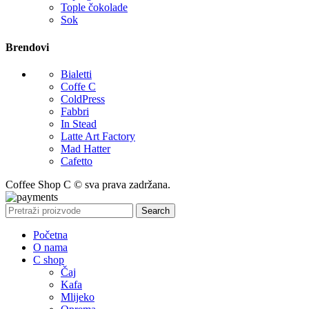
Tople čokolade
Sok
Brendovi
Bialetti
Coffe C
ColdPress
Fabbri
In Stead
Latte Art Factory
Mad Hatter
Cafetto
Coffee Shop C © sva prava zadržana.
Search
Početna
O nama
C shop
Čaj
Kafa
Mlijeko