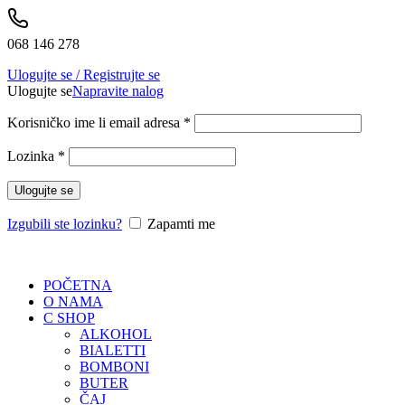
068 146 278
Ulogujte se / Registrujte se
Ulogujte se
Napravite nalog
Korisničko ime li email adresa
*
Lozinka
*
Ulogujte se
Izgubili ste lozinku?
Zapamti me
POČETNA
O NAMA
C SHOP
ALKOHOL
BIALETTI
BOMBONI
BUTER
ČAJ