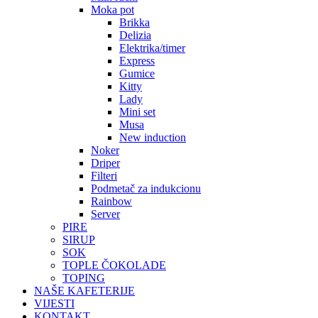
Moka pot
Brikka
Delizia
Elektrika/timer
Express
Gumice
Kitty
Lady
Mini set
Musa
New induction
Noker
Driper
Filteri
Podmetač za indukcionu
Rainbow
Server
PIRE
SIRUP
SOK
TOPLE ČOKOLADE
TOPING
NAŠE KAFETERIJE
VIJESTI
KONTAKT