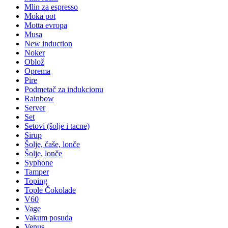
Mlin za espresso
Moka pot
Motta evropa
Musa
New induction
Noker
Oblož
Oprema
Pire
Podmetač za indukcionu
Rainbow
Server
Set
Setovi (šolje i tacne)
Sirup
Šolje, čaše, lonče
Šolje, lonče
Syphone
Tamper
Toping
Tople Čokolade
V60
Vage
Vakum posuda
Venus