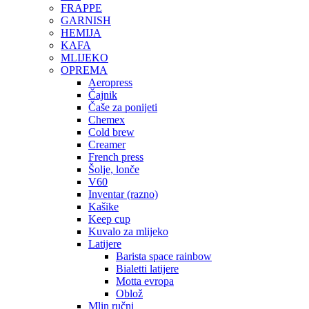
FRAPPE
GARNISH
HEMIJA
KAFA
MLIJEKO
OPREMA
Aeropress
Čajnik
Čaše za ponijeti
Chemex
Cold brew
Creamer
French press
Šolje, lonče
V60
Inventar (razno)
Kašike
Keep cup
Kuvalo za mlijeko
Latijere
Barista space rainbow
Bialetti latijere
Motta evropa
Oblož
Mlin ručni