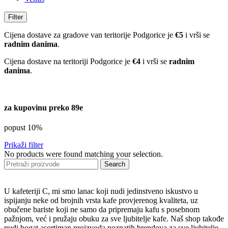
Filter
Cijena dostave za gradove van teritorije Podgorice je
€5
i vrši se
radnim danima
.
Cijena dostave na teritoriji Podgorice je
€4
i vrši se
radnim
danima
.
za kupovinu preko 89e
popust 10%
Prikaži filter
No products were found matching your selection.
Search
U kafeteriji C, mi smo lanac koji nudi jedinstveno iskustvo u
ispijanju neke od brojnih vrsta kafe provjerenog kvaliteta, uz
obučene bariste koji ne samo da pripremaju kafu s posebnom
pažnjom, već i pružaju obuku za sve ljubitelje kafe. Naš shop takođe
nudi bogat asortiman proizvoda poznatih brendova za sve ljubitelje