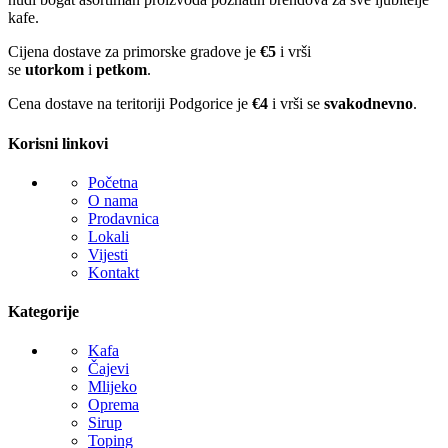
kafe.
Cijena dostave za primorske gradove je
€5
i vrši
se
utorkom
i
petkom
.
Cena dostave na teritoriji Podgorice je
€4
i vrši se
svakodnevno
.
Korisni linkovi
Početna
O nama
Prodavnica
Lokali
Vijesti
Kontakt
Kategorije
Kafa
Čajevi
Mlijeko
Oprema
Sirup
Toping