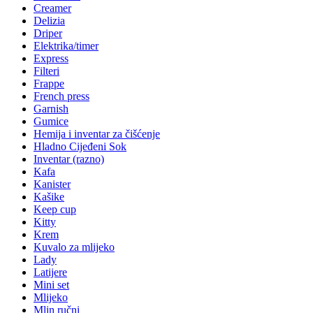
Creamer
Delizia
Driper
Elektrika/timer
Express
Filteri
Frappe
French press
Garnish
Gumice
Hemija i inventar za čišćenje
Hladno Cijeđeni Sok
Inventar (razno)
Kafa
Kanister
Kašike
Keep cup
Kitty
Krem
Kuvalo za mlijeko
Lady
Latijere
Mini set
Mlijeko
Mlin ručni