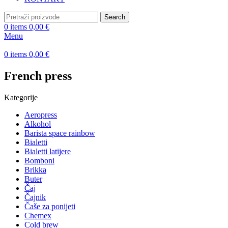
Search
0
items
0,00
€
Menu
0
items
0,00
€
French press
Kategorije
Aeropress
Alkohol
Barista space rainbow
Bialetti
Bialetti latijere
Bomboni
Brikka
Buter
Čaj
Čajnik
Čaše za ponijeti
Chemex
Cold brew