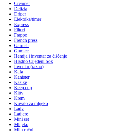
Creamer
Delizia
Driper
Elektrika/timer
Express
Filteri
Frappe
French press
Garnish
Gumice
Hemija i inventar za čišćenje
Hladno Cijeđeni Sok
Inventar (razno)
Kafa
Kanister
Kašike
Keep cup
Kitty
Krem
Kuvalo za mlijeko
Lady
Latijere
Mini set
Mlijeko
Mlin ručni