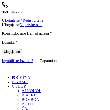
068 146 278
Ulogujte se / Registrujte se
Ulogujte se
Napravite nalog
Korisničko ime li email adresa
*
Lozinka
*
Ulogujte se
Izgubili ste lozinku?
Zapamti me
POČETNA
O NAMA
C SHOP
ALKOHOL
BIALETTI
BOMBONI
BUTER
ČAJ