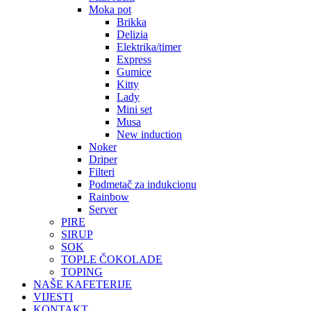
Moka pot
Brikka
Delizia
Elektrika/timer
Express
Gumice
Kitty
Lady
Mini set
Musa
New induction
Noker
Driper
Filteri
Podmetač za indukcionu
Rainbow
Server
PIRE
SIRUP
SOK
TOPLE ČOKOLADE
TOPING
NAŠE KAFETERIJE
VIJESTI
KONTAKT