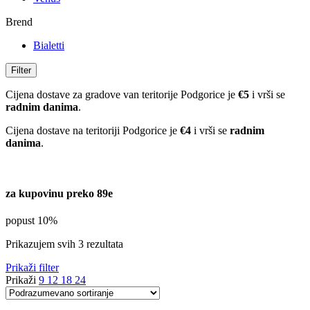
Brend
Bialetti
Filter
Cijena dostave za gradove van teritorije Podgorice je
€5
i vrši se
radnim danima
.
Cijena dostave na teritoriji Podgorice je
€4
i vrši se
radnim
danima
.
za kupovinu preko 89e
popust 10%
Prikazujem svih 3 rezultata
Prikaži filter
Prikaži
9
12
18
24