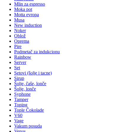
Mlin za espresso
Moka pot
Motta evropa
Musa
New induction
Noker
Oblož
Oprema
Pire
Podmetač za indukcionu
Rainbow
Server
Set
Setovi (šolje i tacne)
Sirup
Šolje, čaše, lonče
Šolje, lonče
Syphone
Tamper
Toping
Tople Čokolade
V60
Vage
Vakum posuda
Venus