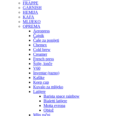
FRAPPE
GARNISH
HEMIJA
KAFA
MLIJEKO
OPREMA
Aeropress
Čajnik
Čaše za ponijeti
Chemex
Cold brew
Creamer
French press
Šolje, lonče
V60
Inventar (razno)
Kašike
Keep cup
Kuvalo za mlijeko
Latijere
Barista space rainbow
Bialetti latijere
Motta evropa
Oblož
Mlin ručni