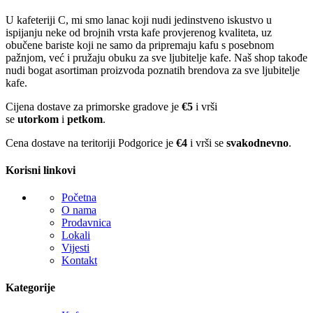
U kafeteriji C, mi smo lanac koji nudi jedinstveno iskustvo u
ispijanju neke od brojnih vrsta kafe provjerenog kvaliteta, uz
obučene bariste koji ne samo da pripremaju kafu s posebnom
pažnjom, već i pružaju obuku za sve ljubitelje kafe. Naš shop takođe
nudi bogat asortiman proizvoda poznatih brendova za sve ljubitelje
kafe.
Cijena dostave za primorske gradove je
€5
i vrši
se
utorkom
i
petkom
.
Cena dostave na teritoriji Podgorice je
€4
i vrši se
svakodnevno
.
Korisni linkovi
Početna
O nama
Prodavnica
Lokali
Vijesti
Kontakt
Kategorije