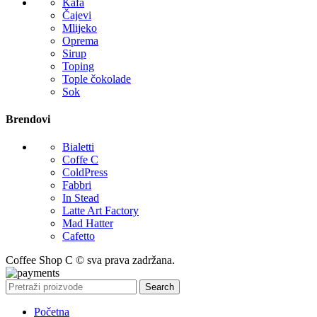
Kafa
Čajevi
Mlijeko
Oprema
Sirup
Toping
Tople čokolade
Sok
Brendovi
Bialetti
Coffe C
ColdPress
Fabbri
In Stead
Latte Art Factory
Mad Hatter
Cafetto
Coffee Shop C © sva prava zadržana.
Search
Početna