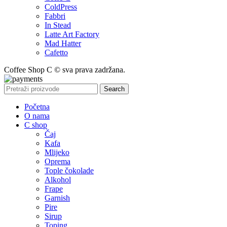
ColdPress
Fabbri
In Stead
Latte Art Factory
Mad Hatter
Cafetto
Coffee Shop C © sva prava zadržana.
Search
Početna
O nama
C shop
Čaj
Kafa
Mlijeko
Oprema
Tople čokolade
Alkohol
Frape
Garnish
Pire
Sirup
Toping