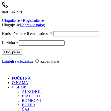
068 146 278
Ulogujte se / Registrujte se
Ulogujte se
Napravite nalog
Korisničko ime li email adresa
*
Lozinka
*
Ulogujte se
Izgubili ste lozinku?
Zapamti me
POČETNA
O NAMA
C SHOP
ALKOHOL
BIALETTI
BOMBONI
BUTER
ČAJ