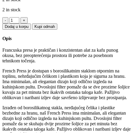
2 in stock
Bialetti
French
Dodaj u korpu
Kupi odmah
Press
350ml
Opis
CRNI
(plastični)
Francuska presa je praktičan i konzistentan alat za kafu punog
quantity
okusa, bez preopterećenja prostora ili potrebe za posebnom
tehnikom točenja.
French Press je dostupan s borosilikatnim staklom otpornim na
toplinu, nehrđajućim čelikom i plastikom koja je sigurna za hranu.
Ima minimalan, ali elegantan dizajn koji odlično izgleda na
kuhinjskom pultu. Dvoslojni filter pomaže da se dve prozirne šoljice
kuvaju za pet minuta bez ikakvih ostataka taloga kafe. Pažljivo
oblikovan i naribani izljev daje savršeno izlijevanje bez prosipanja.
Izrađen od borosilikatnog stakla, nerđajućeg čelika i plastike
bezbedne za hranu, naš French Press ima minimalan, ali elegantan
dizajn koji odlično izgleda na kuhinjskom pultu. Dvoslojni filter
pomaže da se skuhaju dvije prozirne šoljice za pet minuta bez
ikakvih ostataka taloga kafe. Pažljivo oblikovan i naribani izljev daje