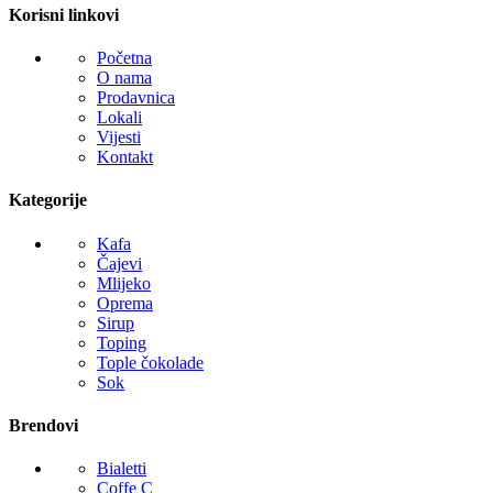
Korisni linkovi
Početna
O nama
Prodavnica
Lokali
Vijesti
Kontakt
Kategorije
Kafa
Čajevi
Mlijeko
Oprema
Sirup
Toping
Tople čokolade
Sok
Brendovi
Bialetti
Coffe C