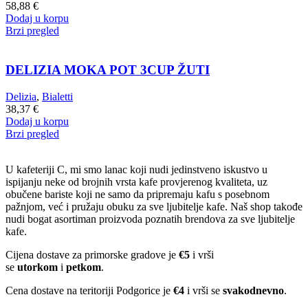
58,88
€
Dodaj u korpu
Brzi pregled
DELIZIA MOKA POT 3CUP ŽUTI
Delizia
,
Bialetti
38,37
€
Dodaj u korpu
Brzi pregled
U kafeteriji C, mi smo lanac koji nudi jedinstveno iskustvo u
ispijanju neke od brojnih vrsta kafe provjerenog kvaliteta, uz
obučene bariste koji ne samo da pripremaju kafu s posebnom
pažnjom, već i pružaju obuku za sve ljubitelje kafe. Naš shop takođe
nudi bogat asortiman proizvoda poznatih brendova za sve ljubitelje
kafe.
Cijena dostave za primorske gradove je
€5
i vrši
se
utorkom
i
petkom
.
Cena dostave na teritoriji Podgorice je
€4
i vrši se
svakodnevno
.