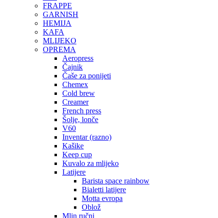
FRAPPE
GARNISH
HEMIJA
KAFA
MLIJEKO
OPREMA
Aeropress
Čajnik
Čaše za ponijeti
Chemex
Cold brew
Creamer
French press
Šolje, lonče
V60
Inventar (razno)
Kašike
Keep cup
Kuvalo za mlijeko
Latijere
Barista space rainbow
Bialetti latijere
Motta evropa
Oblož
Mlin ručni