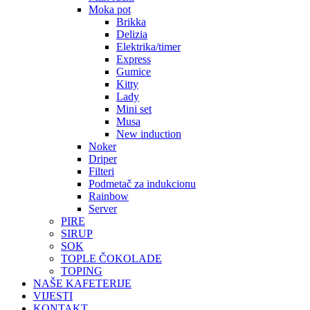
Moka pot
Brikka
Delizia
Elektrika/timer
Express
Gumice
Kitty
Lady
Mini set
Musa
New induction
Noker
Driper
Filteri
Podmetač za indukcionu
Rainbow
Server
PIRE
SIRUP
SOK
TOPLE ČOKOLADE
TOPING
NAŠE KAFETERIJE
VIJESTI
KONTAKT