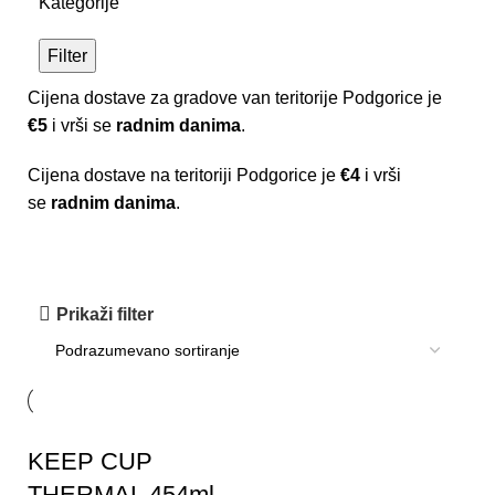
Kategorije
Filter
Cijena dostave za gradove van teritorije Podgorice je
€5
i vrši se
radnim danima
.
Cijena dostave na teritoriji Podgorice je
€4
i vrši
se
radnim danima
.
za kupovinu preko 89e
Prikaži filter
popust 10%
KEEP CUP
THERMAL 454ml