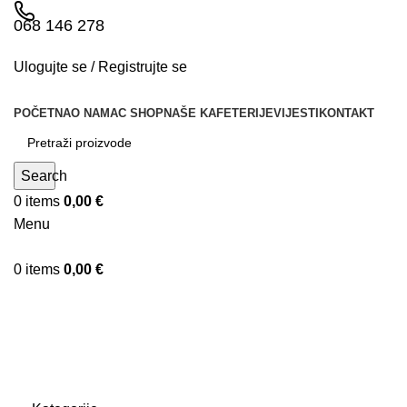
068 146 278
Ulogujte se / Registrujte se
POČETNA
O NAMA
C SHOP
NAŠE KAFETERIJE
VIJESTI
KONTAKT
Search
0
items
0,00
€
Menu
0
items
0,00
€
Keep cup