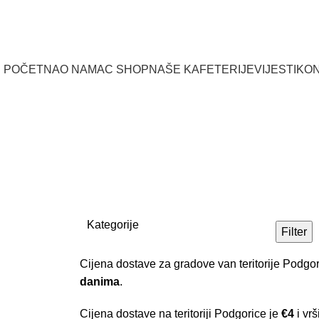
POČETNA
O NAMA
C SHOP
NAŠE KAFETERIJE
VIJESTI
KO
Čajnik
Kategorije
Filter
Cijena dostave za gradove van teritorije Podgo
danima
.
Cijena dostave na teritoriji Podgorice je
€4
i vrš