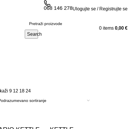
068 146 278
Ulogujte se / Registrujte se
0
items
0,00
€
Search
ikaži
9
12
18
24