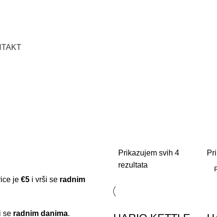
NTAKT
Prikazujem svih 4
Pr
rezultata
rice je
€5
i vrši se
radnim
i se
radnim danima
.