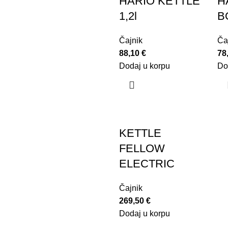
HARIO KETTLE
H
1,2l
B
Čajnik
Ča
88,10
€
78
Dodaj u korpu
Do
KETTLE
FELLOW
ELECTRIC
Čajnik
269,50
€
Dodaj u korpu