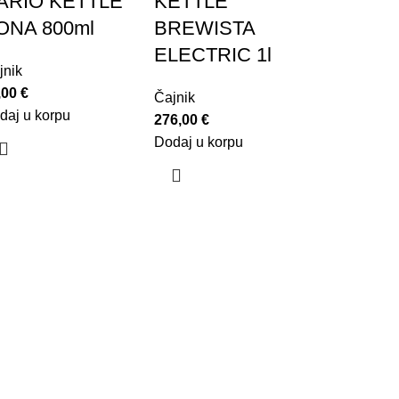
ARIO KETTLE
KETTLE
ONA 800ml
BREWISTA
ELECTRIC 1l
jnik
,00
€
Čajnik
daj u korpu
276,00
€
Dodaj u korpu