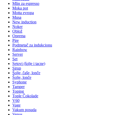
Mlin za espresso
Moka pot
Motta evropa
Musa
New induction
Noker
Oblož
Oprema
Pire
Podmetač za indukcionu
Rainbow
Server
Set
Setovi (šolje i tacne)
Sirup
Šolje, čaše, lonče
Šolje, lonče
Syphone
Tamper
Toping
Tople Čokolade
V60
Vage
Vakum posuda
Venus