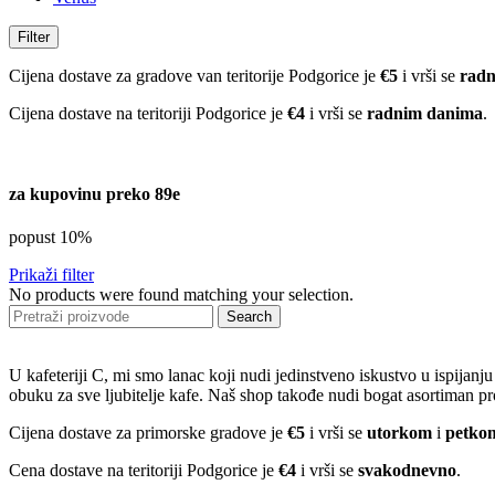
Filter
Cijena dostave za gradove van teritorije Podgorice je
€5
i vrši se
radn
Cijena dostave na teritoriji Podgorice je
€4
i vrši se
radnim danima
.
za kupovinu preko 89e
popust 10%
Prikaži filter
No products were found matching your selection.
Search
U kafeteriji C, mi smo lanac koji nudi jedinstveno iskustvo u ispijan
obuku za sve ljubitelje kafe. Naš shop takođe nudi bogat asortiman pr
Cijena dostave za primorske gradove je
€5
i vrši se
utorkom
i
petko
Cena dostave na teritoriji Podgorice je
€4
i vrši se
svakodnevno
.