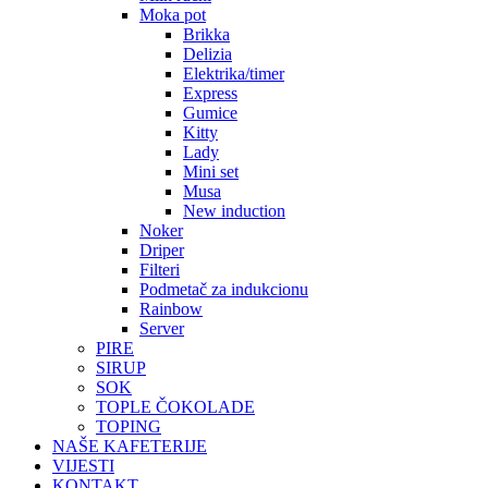
Moka pot
Brikka
Delizia
Elektrika/timer
Express
Gumice
Kitty
Lady
Mini set
Musa
New induction
Noker
Driper
Filteri
Podmetač za indukcionu
Rainbow
Server
PIRE
SIRUP
SOK
TOPLE ČOKOLADE
TOPING
NAŠE KAFETERIJE
VIJESTI
KONTAKT