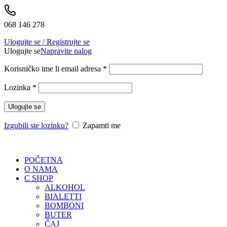
068 146 278
Ulogujte se / Registrujte se
Ulogujte se
Napravite nalog
Korisničko ime li email adresa
*
Lozinka
*
Ulogujte se
Izgubili ste lozinku?
Zapamti me
POČETNA
O NAMA
C SHOP
ALKOHOL
BIALETTI
BOMBONI
BUTER
ČAJ