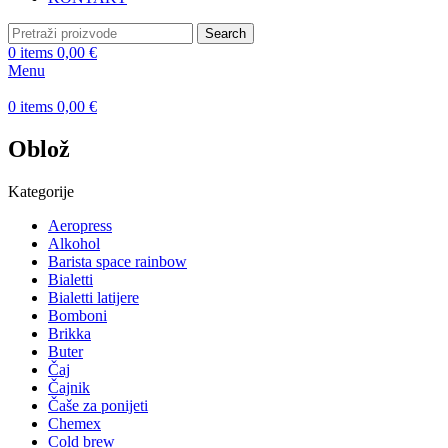
Search
0
items
0,00
€
Menu
0
items
0,00
€
Oblož
Kategorije
Aeropress
Alkohol
Barista space rainbow
Bialetti
Bialetti latijere
Bomboni
Brikka
Buter
Čaj
Čajnik
Čaše za ponijeti
Chemex
Cold brew