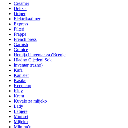
Creamer
Delizia
Driper
Elektrika/timer
Express
Filteri
Frappe
French press
Garnish
Gumice
Hemija i inventar za čišćenje
Hladno Cijeđeni Sok
Inventar (razno)
Kafa
Kanister
Kašike
Keep cup
Kitty
Krem
Kuvalo za mlijeko
Lady
Latijere
Mini set
Mlijeko
Mlin ručni