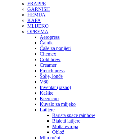
FRAPPE
GARNISH
HEMIJA
KAFA
MLIJEKO
OPREMA
Aeropress
Čajnik
Čaše za ponijeti
Chemex
Cold brew
Creamer
French press
Šolje, lonče
V60
Inventar (razno)
Kašike
Keep cup
Kuvalo za mlijeko
Latijere
Barista space rainbow
Bialetti latijere
Motta evropa
Oblož
Mlin ručni