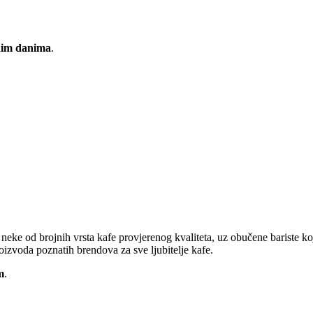
im danima
.
ju neke od brojnih vrsta kafe provjerenog kvaliteta, uz obučene bariste
oizvoda poznatih brendova za sve ljubitelje kafe.
m
.