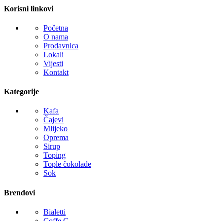
Korisni linkovi
Početna
O nama
Prodavnica
Lokali
Vijesti
Kontakt
Kategorije
Kafa
Čajevi
Mlijeko
Oprema
Sirup
Toping
Tople čokolade
Sok
Brendovi
Bialetti
Coffe C