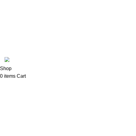
Cena dostave na teritoriji Podgorice je
€4
i vrši
Coffee Shop C © sva prava zadržana.
Shop
0
items
Cart