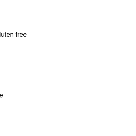
uten free
ee