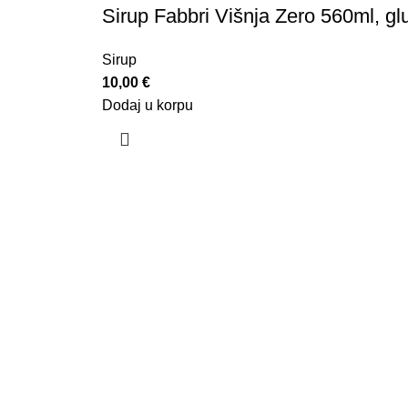
Sirup Fabbri Višnja Zero 560ml, gl
Sirup
10,00
€
Dodaj u korpu
U kafeteriji C, mi smo lanac koji nudi jedinstve
brojnih vrsta kafe provjerenog kvaliteta, uz obu
pripremaju kafu s posebnom pažnjom, već i pruž
kafe. Naš shop takođe nudi bogat asortiman pr
sve ljubitelje kafe.
Cijena dostave za primorske gradove je
€5
i vrš