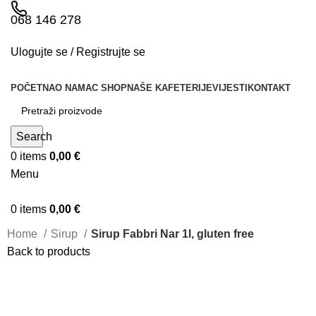
068 146 278
Ulogujte se / Registrujte se
POČETNA
O NAMA
C SHOP
NAŠE KAFETERIJE
VIJESTI
KONTAKT
Search
0
items
0,00
€
Menu
0
items
0,00
€
Home
Sirup
Sirup Fabbri Nar 1l, gluten free
Back to products