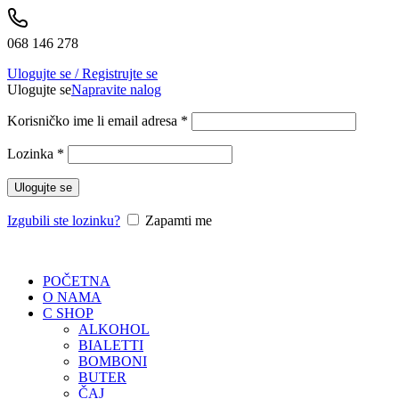
068 146 278
Ulogujte se / Registrujte se
Ulogujte se
Napravite nalog
Korisničko ime li email adresa
*
Lozinka
*
Ulogujte se
Izgubili ste lozinku?
Zapamti me
POČETNA
O NAMA
C SHOP
ALKOHOL
BIALETTI
BOMBONI
BUTER
ČAJ