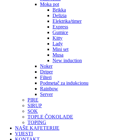
Moka pot
Brikka
Delizia
Elektrika/timer
Express
Gumice
Kitty
Lady
Mini set
Musa
New induction
Noker
Driper
Filteri
Podmetač za indukcionu
Rainbow
Server
PIRE
SIRUP
SOK
TOPLE ČOKOLADE
TOPING
NAŠE KAFETERIJE
VIJESTI
KONTAKT