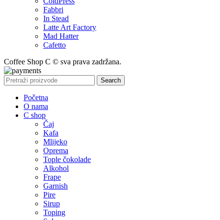
ColdPress
Fabbri
In Stead
Latte Art Factory
Mad Hatter
Cafetto
Coffee Shop C © sva prava zadržana.
Search
Početna
O nama
C shop
Čaj
Kafa
Mlijeko
Oprema
Tople čokolade
Alkohol
Frape
Garnish
Pire
Sirup
Toping