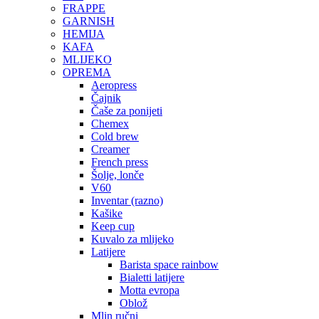
FRAPPE
GARNISH
HEMIJA
KAFA
MLIJEKO
OPREMA
Aeropress
Čajnik
Čaše za ponijeti
Chemex
Cold brew
Creamer
French press
Šolje, lonče
V60
Inventar (razno)
Kašike
Keep cup
Kuvalo za mlijeko
Latijere
Barista space rainbow
Bialetti latijere
Motta evropa
Oblož
Mlin ručni