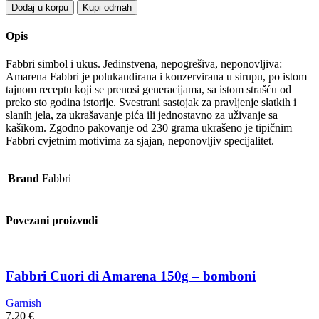
Fabbri
Dodaj u korpu
Kupi odmah
Višnja
230g
Opis
quantity
Fabbri simbol i ukus. Jedinstvena, nepogrešiva, neponovljiva:
Amarena Fabbri je polukandirana i konzervirana u sirupu, po istom
tajnom receptu koji se prenosi generacijama, sa istom strašću od
preko sto godina istorije. Svestrani sastojak za pravljenje slatkih i
slanih jela, za ukrašavanje pića ili jednostavno za uživanje sa
kašikom. Zgodno pakovanje od 230 grama ukrašeno je tipičnim
Fabbri cvjetnim motivima za sjajan, neponovljiv specijalitet.
Brand
Fabbri
Povezani proizvodi
Fabbri Cuori di Amarena 150g – bomboni
Garnish
7,20
€