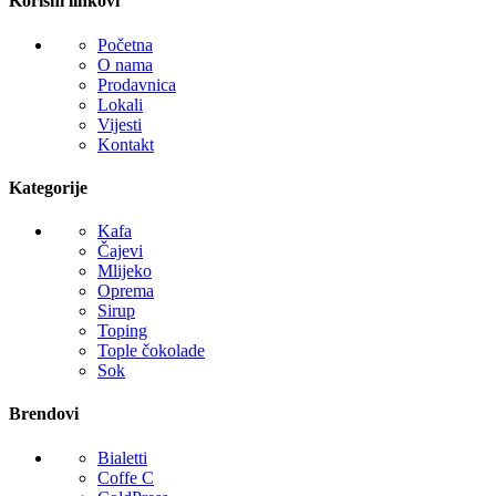
Korisni linkovi
Početna
O nama
Prodavnica
Lokali
Vijesti
Kontakt
Kategorije
Kafa
Čajevi
Mlijeko
Oprema
Sirup
Toping
Tople čokolade
Sok
Brendovi
Bialetti
Coffe C