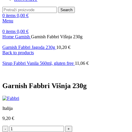
Search
0
items
0,00
€
Menu
0
items
0,00
€
Home
Garnish
Garnish Fabbri Višnja 230g
Garnish Fabbri Jagoda 230g
10,20
€
Back to products
Sirup Fabbri Vanila 560ml, gluten free
11,06
€
Garnish Fabbri Višnja 230g
Italija
9,20
€
Garnish