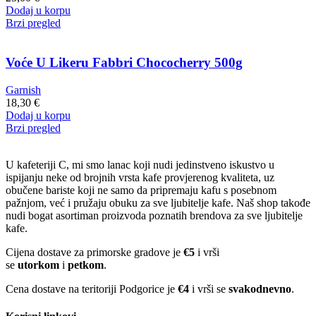
Dodaj u korpu
Brzi pregled
Voće U Likeru Fabbri Chococherry 500g
Garnish
18,30
€
Dodaj u korpu
Brzi pregled
U kafeteriji C, mi smo lanac koji nudi jedinstveno iskustvo u
ispijanju neke od brojnih vrsta kafe provjerenog kvaliteta, uz
obučene bariste koji ne samo da pripremaju kafu s posebnom
pažnjom, već i pružaju obuku za sve ljubitelje kafe. Naš shop takođe
nudi bogat asortiman proizvoda poznatih brendova za sve ljubitelje
kafe.
Cijena dostave za primorske gradove je
€5
i vrši
se
utorkom
i
petkom
.
Cena dostave na teritoriji Podgorice je
€4
i vrši se
svakodnevno
.