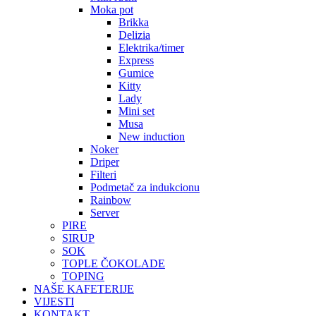
Moka pot
Brikka
Delizia
Elektrika/timer
Express
Gumice
Kitty
Lady
Mini set
Musa
New induction
Noker
Driper
Filteri
Podmetač za indukcionu
Rainbow
Server
PIRE
SIRUP
SOK
TOPLE ČOKOLADE
TOPING
NAŠE KAFETERIJE
VIJESTI
KONTAKT