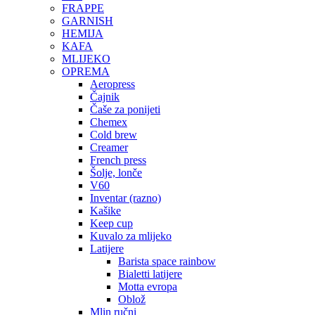
FRAPPE
GARNISH
HEMIJA
KAFA
MLIJEKO
OPREMA
Aeropress
Čajnik
Čaše za ponijeti
Chemex
Cold brew
Creamer
French press
Šolje, lonče
V60
Inventar (razno)
Kašike
Keep cup
Kuvalo za mlijeko
Latijere
Barista space rainbow
Bialetti latijere
Motta evropa
Oblož
Mlin ručni