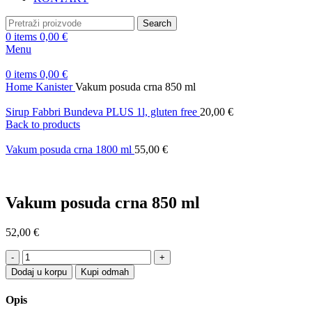
Search
0
items
0,00
€
Menu
0
items
0,00
€
Home
Kanister
Vakum posuda crna 850 ml
Sirup Fabbri Bundeva PLUS 1l, gluten free
20,00
€
Back to products
Vakum posuda crna 1800 ml
55,00
€
Vakum posuda crna 850 ml
52,00
€
Vakum
posuda
Dodaj u korpu
Kupi odmah
crna
850
Opis
ml