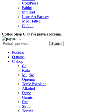
ColdPress
Fabbri
In Stead
Latte Art Factory
Mad Hatter
Cafetto
Coffee Shop C © sva prava zadržana.
Search
Početna
O nama
C shop
Čaj
Kafa
Mlijeko
Oprema
Tople čokolade
Alkohol
Frape
Garnish
Pire
Sirup
Toping