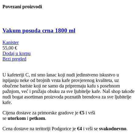
quantity
Povezani proizvodi
Vakum posuda crna 1800 ml
Kanister
55,00
€
Dodaj u korpu
Brzi pregled
U kafeteriji C, mi smo lanac koji nudi jedinstveno iskustvo u
ispijanju neke od brojnih vrsta kafe provjerenog kvaliteta, uz
obučene bariste koji ne samo da pripremaju kafu s posebnom
pažnjom, već i pružaju obuku za sve ljubitelje kafe. Naš shop takođe
nudi bogat asortiman proizvoda poznatih brendova za sve ljubitelje
kafe.
Cijena dostave za primorske gradove je
€5
i vrši
se
utorkom
i
petkom
.
Cena dostave na teritoriji Podgorice je
€4
i vrši se
svakodnevno
.