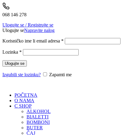
068 146 278
Ulogujte se / Registrujte se
Ulogujte se
Napravite nalog
Korisničko ime li email adresa
*
Lozinka
*
Ulogujte se
Izgubili ste lozinku?
Zapamti me
POČETNA
O NAMA
C SHOP
ALKOHOL
BIALETTI
BOMBONI
BUTER
ČAJ