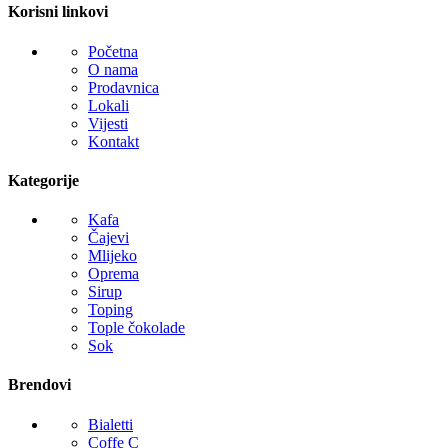
Korisni linkovi
Početna
O nama
Prodavnica
Lokali
Vijesti
Kontakt
Kategorije
Kafa
Čajevi
Mlijeko
Oprema
Sirup
Toping
Tople čokolade
Sok
Brendovi
Bialetti
Coffe C