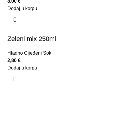
8,00
€
Dodaj u korpu
Zeleni mix 250ml
Hladno Cijeđeni Sok
2,80
€
Dodaj u korpu
U kafeteriji C, mi smo lanac koji nudi jedinstveno
iskustvo u ispijanju neke od brojnih vrsta kafe
provjerenog kvaliteta, uz obučene bariste koji ne samo