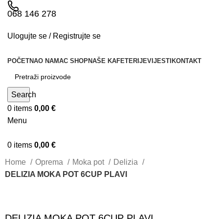
068 146 278
Ulogujte se / Registrujte se
POČETNA
O NAMA
C SHOP
NAŠE KAFETERIJE
VIJESTI
KONTAKT
Search
0
items
0,00
€
Menu
0
items
0,00
€
Home
Oprema
Moka pot
Delizia
DELIZIA MOKA POT 6CUP PLAVI
DELIZIA MOKA POT 6CUP PLAVI