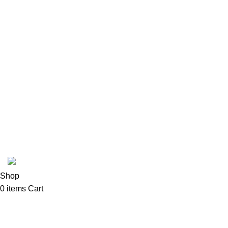
Bialetti
Coffe C
ColdPress
Fabbri
In Stead
Latte Art Factory
Mad Hatter
Cafetto
Coffee Shop C © sva prava zadržana.
Shop
0
items
Cart