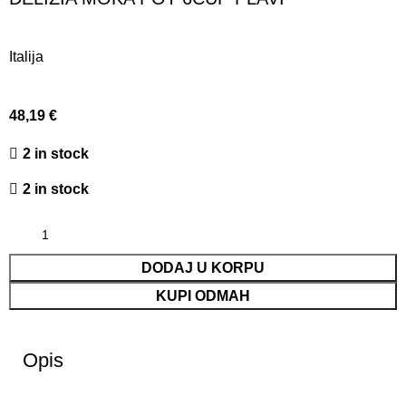
Italija
48,19
€
2 in stock
2 in stock
DODAJ U KORPU
KUPI ODMAH
Opis