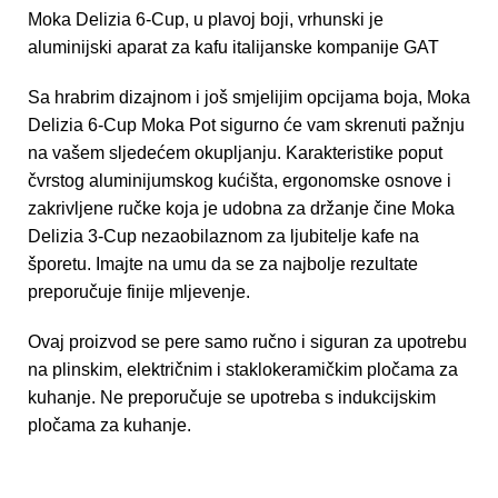
Moka Delizia 6-Cup, u plavoj boji, vrhunski je
aluminijski aparat za kafu italijanske kompanije GAT
Sa hrabrim dizajnom i još smjelijim opcijama boja, Moka
Delizia 6-Cup Moka Pot sigurno će vam skrenuti pažnju
na vašem sljedećem okupljanju. Karakteristike poput
čvrstog aluminijumskog kućišta, ergonomske osnove i
zakrivljene ručke koja je udobna za držanje čine Moka
Delizia 3-Cup nezaobilaznom za ljubitelje kafe na
šporetu. Imajte na umu da se za najbolje rezultate
preporučuje finije mljevenje.
Ovaj proizvod se pere samo ručno i siguran za upotrebu
na plinskim, električnim i staklokeramičkim pločama za
kuhanje. Ne preporučuje se upotreba s indukcijskim
pločama za kuhanje.