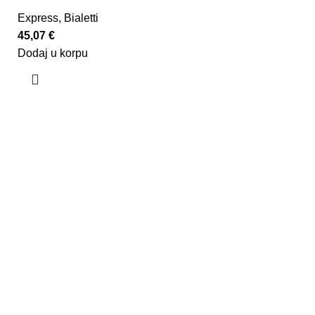
Express
,
Bialetti
45,07
€
Dodaj u korpu
U kafeteriji C, mi smo lanac koji nudi jedinstveno
iskustvo u ispijanju neke od brojnih vrsta kafe
provjerenog kvaliteta, uz obučene bariste koji ne samo
da pripremaju kafu s posebnom pažnjom, već i pružaju
obuku za sve ljubitelje kafe. Naš shop takođe nudi
bogat asortiman proizvoda poznatih brendova za sve
ljubitelje kafe.