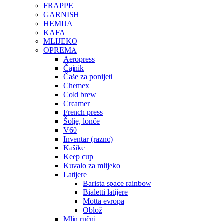
FRAPPE
GARNISH
HEMIJA
KAFA
MLIJEKO
OPREMA
Aeropress
Čajnik
Čaše za ponijeti
Chemex
Cold brew
Creamer
French press
Šolje, lonče
V60
Inventar (razno)
Kašike
Keep cup
Kuvalo za mlijeko
Latijere
Barista space rainbow
Bialetti latijere
Motta evropa
Oblož
Mlin ručni