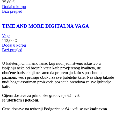
35,80
€
Dodaj u korpu
Brzi pregled
TIME AND MORE DIGITALNA VAGA
Vage
112,00
€
Dodaj u korpu
Brzi pregled
U kafeteriji C, mi smo lanac koji nudi jedinstveno iskustvo u
ispijanju neke od brojnih vrsta kafe provjerenog kvaliteta, uz
obučene bariste koji ne samo da pripremaju kafu s posebnom
pažnjom, već i pružaju obuku za sve ljubitelje kafe. Naš shop takođe
nudi bogat asortiman proizvoda poznatih brendova za sve ljubitelje
kafe.
Cijena dostave za primorske gradove je
€5
i vrši
se
utorkom
i
petkom
.
Cena dostave na teritoriji Podgorice je
€4
i vrši se
svakodnevno
.