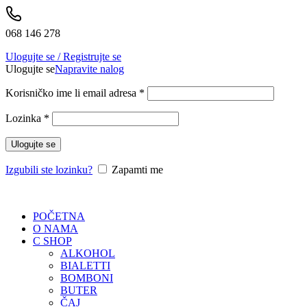
068 146 278
Ulogujte se / Registrujte se
Ulogujte se
Napravite nalog
Korisničko ime li email adresa
*
Lozinka
*
Ulogujte se
Izgubili ste lozinku?
Zapamti me
POČETNA
O NAMA
C SHOP
ALKOHOL
BIALETTI
BOMBONI
BUTER
ČAJ