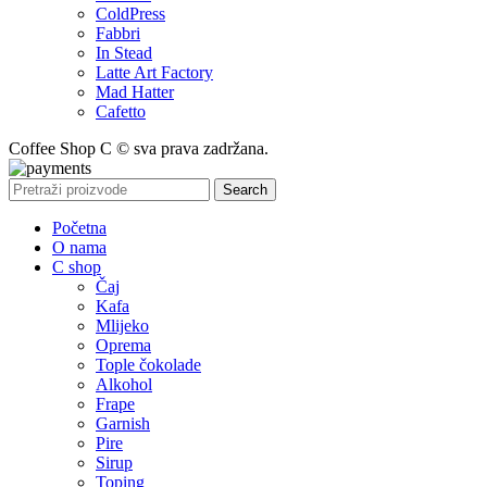
ColdPress
Fabbri
In Stead
Latte Art Factory
Mad Hatter
Cafetto
Coffee Shop C © sva prava zadržana.
Search
Početna
O nama
C shop
Čaj
Kafa
Mlijeko
Oprema
Tople čokolade
Alkohol
Frape
Garnish
Pire
Sirup
Toping