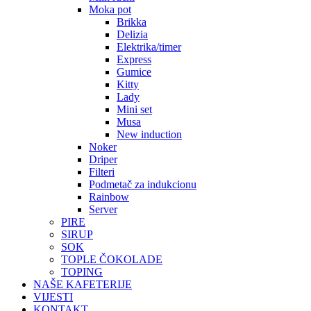
Moka pot
Brikka
Delizia
Elektrika/timer
Express
Gumice
Kitty
Lady
Mini set
Musa
New induction
Noker
Driper
Filteri
Podmetač za indukcionu
Rainbow
Server
PIRE
SIRUP
SOK
TOPLE ČOKOLADE
TOPING
NAŠE KAFETERIJE
VIJESTI
KONTAKT