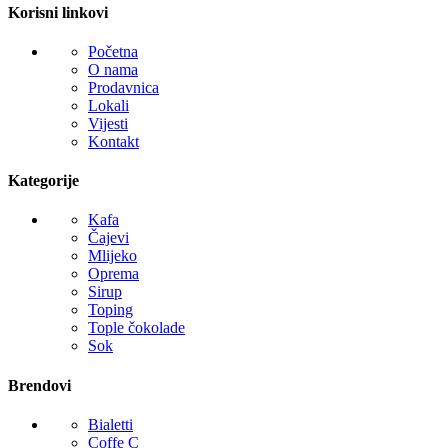
Korisni linkovi
Početna
O nama
Prodavnica
Lokali
Vijesti
Kontakt
Kategorije
Kafa
Čajevi
Mlijeko
Oprema
Sirup
Toping
Tople čokolade
Sok
Brendovi
Bialetti
Coffe C