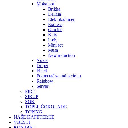
Moka pot
Brikka
Delizia
Elektrika/timer
Express
Gumice
Kitty
Lady
Mini set
Musa
New induction
Noker
Driper
Filteri
Podmetač za indukcionu
Rainbow
Server
PIRE
SIRUP
SOK
TOPLE ČOKOLADE
TOPING
NAŠE KAFETERIJE
VIJESTI
KONTAKT