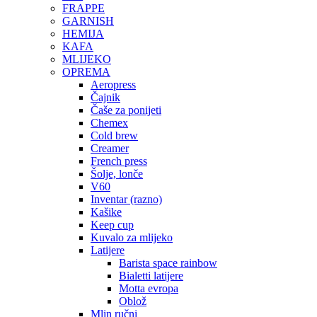
FRAPPE
GARNISH
HEMIJA
KAFA
MLIJEKO
OPREMA
Aeropress
Čajnik
Čaše za ponijeti
Chemex
Cold brew
Creamer
French press
Šolje, lonče
V60
Inventar (razno)
Kašike
Keep cup
Kuvalo za mlijeko
Latijere
Barista space rainbow
Bialetti latijere
Motta evropa
Oblož
Mlin ručni