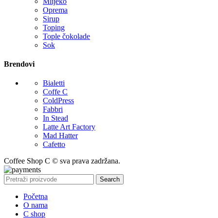
Mlijeko
Oprema
Sirup
Toping
Tople čokolade
Sok
Brendovi
Bialetti
Coffe C
ColdPress
Fabbri
In Stead
Latte Art Factory
Mad Hatter
Cafetto
Coffee Shop C © sva prava zadržana.
Search
Početna
O nama
C shop