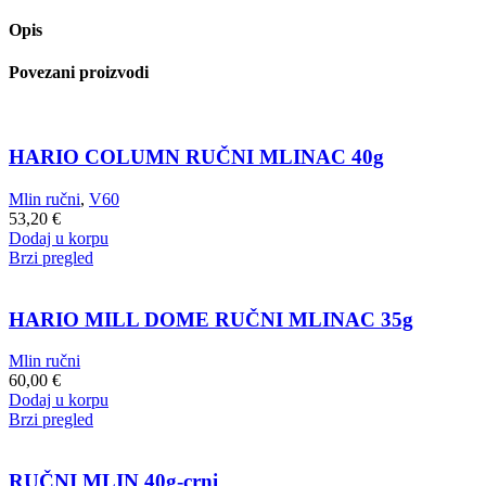
RUČNI
Opis
MLINAC
24g
Povezani proizvodi
quantity
HARIO COLUMN RUČNI MLINAC 40g
Mlin ručni
,
V60
53,20
€
Dodaj u korpu
Brzi pregled
HARIO MILL DOME RUČNI MLINAC 35g
Mlin ručni
60,00
€
Dodaj u korpu
Brzi pregled
RUČNI MLIN 40g-crni