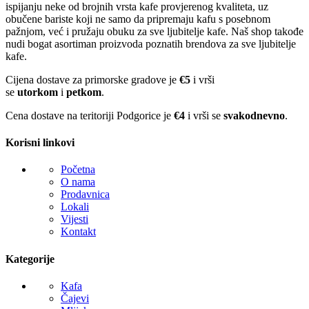
ispijanju neke od brojnih vrsta kafe provjerenog kvaliteta, uz
obučene bariste koji ne samo da pripremaju kafu s posebnom
pažnjom, već i pružaju obuku za sve ljubitelje kafe. Naš shop takođe
nudi bogat asortiman proizvoda poznatih brendova za sve ljubitelje
kafe.
Cijena dostave za primorske gradove je
€5
i vrši
se
utorkom
i
petkom
.
Cena dostave na teritoriji Podgorice je
€4
i vrši se
svakodnevno
.
Korisni linkovi
Početna
O nama
Prodavnica
Lokali
Vijesti
Kontakt
Kategorije
Kafa
Čajevi