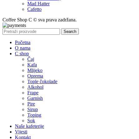
Mad Hatter
Cafetto
Coffee Shop C © sva prava zadržana.
Search
Početna
O nama
C shop
Čaj
Kafa
Mlijeko
Oprema
Tople čokolade
Alkohol
Frape
Garnish
Pire
Sirup
Toping
Sok
Naše kafeterije
Vijesti
Kontakt