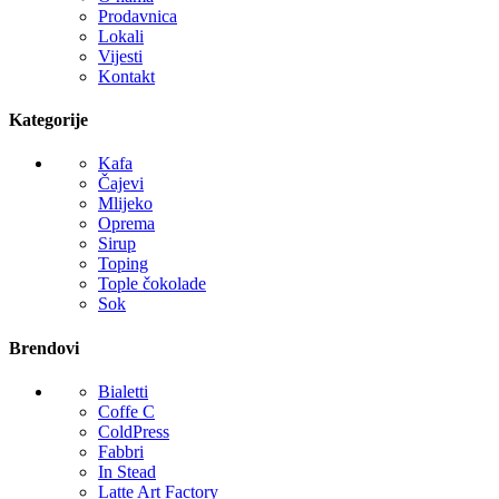
Prodavnica
Lokali
Vijesti
Kontakt
Kategorije
Kafa
Čajevi
Mlijeko
Oprema
Sirup
Toping
Tople čokolade
Sok
Brendovi
Bialetti
Coffe C
ColdPress
Fabbri
In Stead
Latte Art Factory