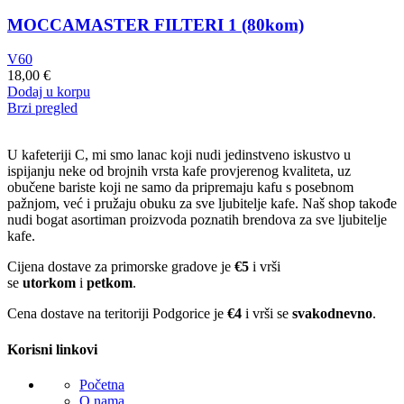
MOCCAMASTER FILTERI 1 (80kom)
V60
18,00
€
Dodaj u korpu
Brzi pregled
U kafeteriji C, mi smo lanac koji nudi jedinstveno iskustvo u
ispijanju neke od brojnih vrsta kafe provjerenog kvaliteta, uz
obučene bariste koji ne samo da pripremaju kafu s posebnom
pažnjom, već i pružaju obuku za sve ljubitelje kafe. Naš shop takođe
nudi bogat asortiman proizvoda poznatih brendova za sve ljubitelje
kafe.
Cijena dostave za primorske gradove je
€5
i vrši
se
utorkom
i
petkom
.
Cena dostave na teritoriji Podgorice je
€4
i vrši se
svakodnevno
.
Korisni linkovi
Početna
O nama