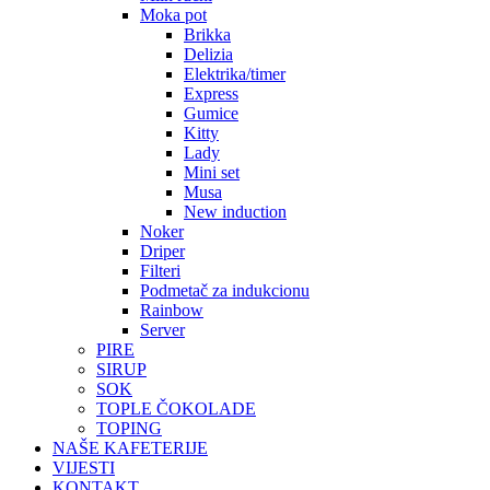
Moka pot
Brikka
Delizia
Elektrika/timer
Express
Gumice
Kitty
Lady
Mini set
Musa
New induction
Noker
Driper
Filteri
Podmetač za indukcionu
Rainbow
Server
PIRE
SIRUP
SOK
TOPLE ČOKOLADE
TOPING
NAŠE KAFETERIJE
VIJESTI
KONTAKT