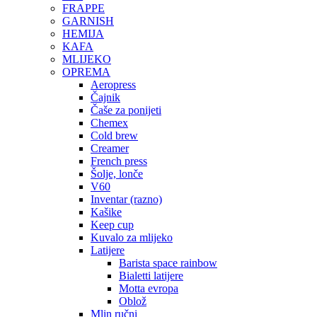
FRAPPE
GARNISH
HEMIJA
KAFA
MLIJEKO
OPREMA
Aeropress
Čajnik
Čaše za ponijeti
Chemex
Cold brew
Creamer
French press
Šolje, lonče
V60
Inventar (razno)
Kašike
Keep cup
Kuvalo za mlijeko
Latijere
Barista space rainbow
Bialetti latijere
Motta evropa
Oblož
Mlin ručni