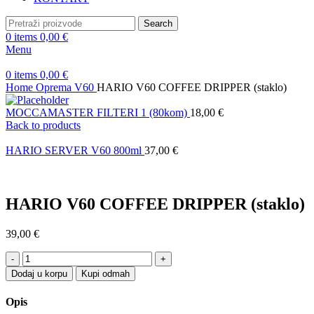
Search
0
items
0,00
€
Menu
0
items
0,00
€
Home
Oprema
V60
HARIO V60 COFFEE DRIPPER (staklo)
MOCCAMASTER FILTERI 1 (80kom)
18,00
€
Back to products
HARIO SERVER V60 800ml
37,00
€
HARIO V60 COFFEE DRIPPER (staklo)
39,00
€
HARIO
V60
Dodaj u korpu
Kupi odmah
COFFEE
DRIPPER
Opis
(staklo)