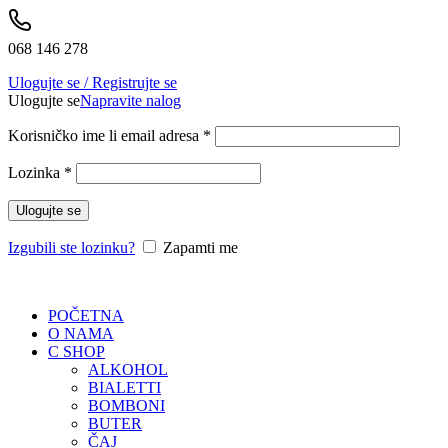
068 146 278
Ulogujte se / Registrujte se
Ulogujte se
Napravite nalog
Korisničko ime li email adresa
*
Lozinka
*
Ulogujte se
Izgubili ste lozinku?
Zapamti me
POČETNA
O NAMA
C SHOP
ALKOHOL
BIALETTI
BOMBONI
BUTER
ČAJ