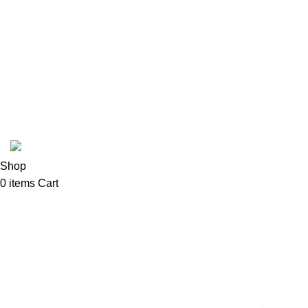
Fabbri
In Stead
Latte Art Factory
Mad Hatter
Cafetto
Coffee Shop C © sva prava zadržana.
Shop
0
items
Cart