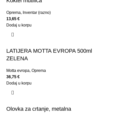
Koktel mutilica
Oprema
,
Inventar (razno)
13,65
€
Dodaj u korpu
LATIJERA MOTTA EVROPA 500ml
ZELENA
Motta evropa
,
Oprema
36,75
€
Dodaj u korpu
Olovka za crtanje, metalna