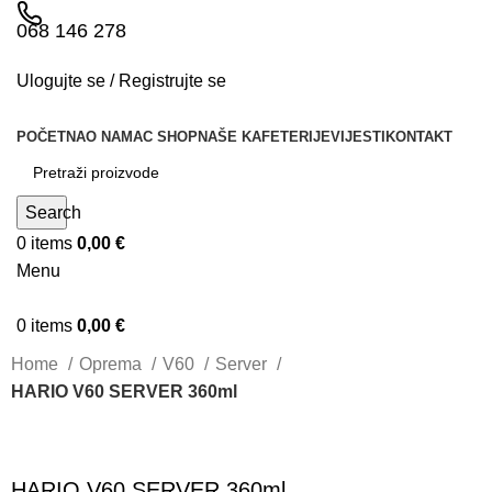
068 146 278
Ulogujte se / Registrujte se
POČETNA
O NAMA
C SHOP
NAŠE KAFETERIJE
VIJESTI
KONTAKT
Search
0
items
0,00
€
Menu
0
items
0,00
€
Home
Oprema
V60
Server
HARIO V60 SERVER 360ml
HARIO V60 SERVER 360ml