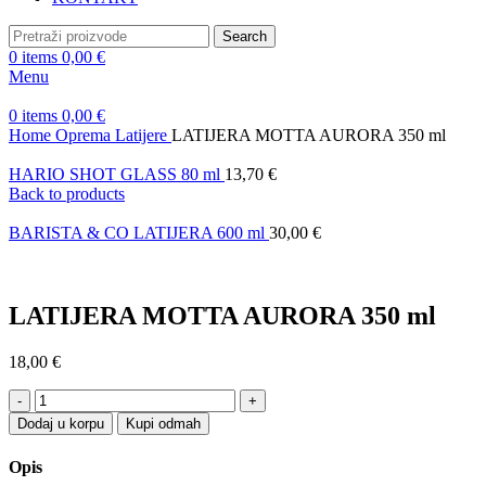
Search
0
items
0,00
€
Menu
0
items
0,00
€
Home
Oprema
Latijere
LATIJERA MOTTA AURORA 350 ml
HARIO SHOT GLASS 80 ml
13,70
€
Back to products
BARISTA & CO LATIJERA 600 ml
30,00
€
LATIJERA MOTTA AURORA 350 ml
18,00
€
LATIJERA
MOTTA
Dodaj u korpu
Kupi odmah
AURORA
350
Opis
ml