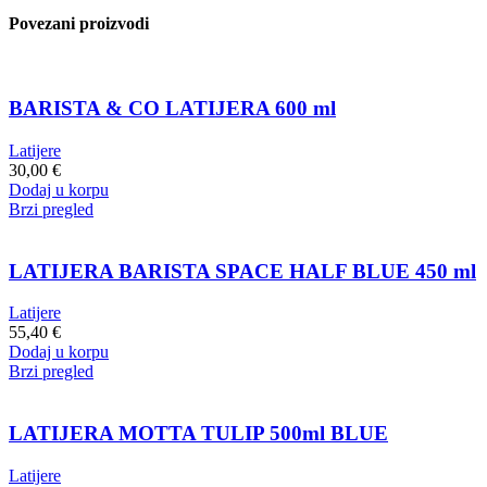
quantity
Povezani proizvodi
BARISTA & CO LATIJERA 600 ml
Latijere
30,00
€
Dodaj u korpu
Brzi pregled
LATIJERA BARISTA SPACE HALF BLUE 450 ml
Latijere
55,40
€
Dodaj u korpu
Brzi pregled
LATIJERA MOTTA TULIP 500ml BLUE
Latijere