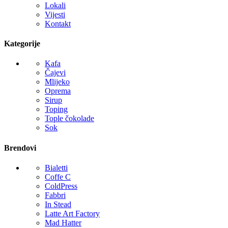
Lokali
Vijesti
Kontakt
Kategorije
Kafa
Čajevi
Mlijeko
Oprema
Sirup
Toping
Tople čokolade
Sok
Brendovi
Bialetti
Coffe C
ColdPress
Fabbri
In Stead
Latte Art Factory
Mad Hatter