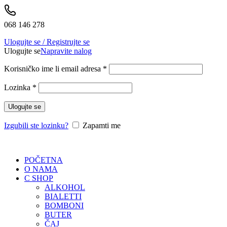
068 146 278
Ulogujte se / Registrujte se
Ulogujte se
Napravite nalog
Korisničko ime li email adresa
*
Lozinka
*
Ulogujte se
Izgubili ste lozinku?
Zapamti me
POČETNA
O NAMA
C SHOP
ALKOHOL
BIALETTI
BOMBONI
BUTER
ČAJ