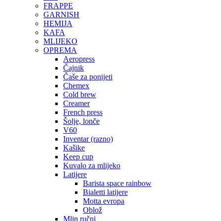
FRAPPE
GARNISH
HEMIJA
KAFA
MLIJEKO
OPREMA
Aeropress
Čajnik
Čaše za ponijeti
Chemex
Cold brew
Creamer
French press
Šolje, lonče
V60
Inventar (razno)
Kašike
Keep cup
Kuvalo za mlijeko
Latijere
Barista space rainbow
Bialetti latijere
Motta evropa
Oblož
Mlin ručni