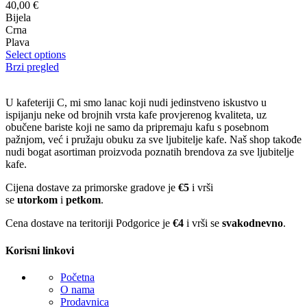
40,00
€
Bijela
Crna
Plava
Select options
Brzi pregled
U kafeteriji C, mi smo lanac koji nudi jedinstveno iskustvo u
ispijanju neke od brojnih vrsta kafe provjerenog kvaliteta, uz
obučene bariste koji ne samo da pripremaju kafu s posebnom
pažnjom, već i pružaju obuku za sve ljubitelje kafe. Naš shop takođe
nudi bogat asortiman proizvoda poznatih brendova za sve ljubitelje
kafe.
Cijena dostave za primorske gradove je
€5
i vrši
se
utorkom
i
petkom
.
Cena dostave na teritoriji Podgorice je
€4
i vrši se
svakodnevno
.
Korisni linkovi
Početna
O nama
Prodavnica