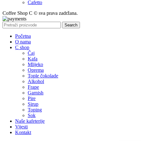
Cafetto
Coffee Shop C © sva prava zadržana.
Search
Početna
O nama
C shop
Čaj
Kafa
Mlijeko
Oprema
Tople čokolade
Alkohol
Frape
Garnish
Pire
Sirup
Toping
Sok
Naše kafeterije
Vijesti
Kontakt