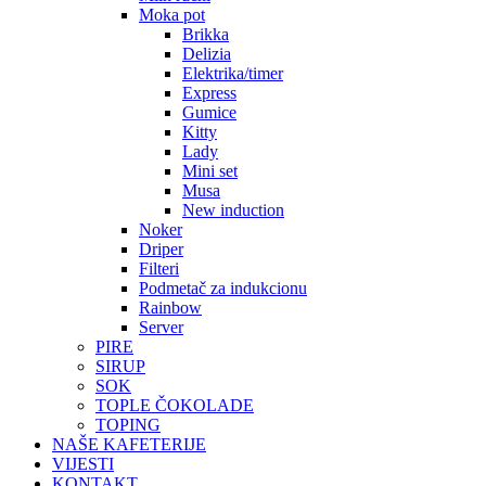
Moka pot
Brikka
Delizia
Elektrika/timer
Express
Gumice
Kitty
Lady
Mini set
Musa
New induction
Noker
Driper
Filteri
Podmetač za indukcionu
Rainbow
Server
PIRE
SIRUP
SOK
TOPLE ČOKOLADE
TOPING
NAŠE KAFETERIJE
VIJESTI
KONTAKT