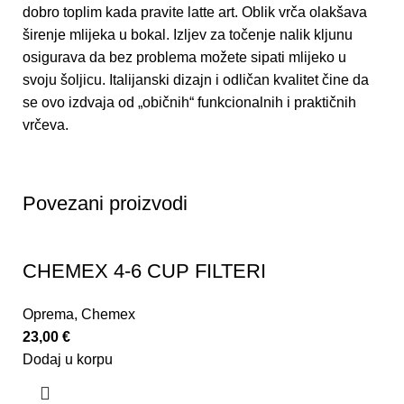
dobro toplim kada pravite latte art. Oblik vrča olakšava
širenje mlijeka u bokal. Izljev za točenje nalik kljunu
osigurava da bez problema možete sipati mlijeko u
svoju šoljicu. Italijanski dizajn i odličan kvalitet čine da
se ovo izdvaja od „običnih“ funkcionalnih i praktičnih
vrčeva.
Povezani proizvodi
CHEMEX 4-6 CUP FILTERI
Oprema
,
Chemex
23,00
€
Dodaj u korpu