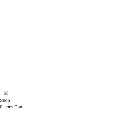
Bialetti
Coffe C
ColdPress
Fabbri
In Stead
Latte Art Factory
Mad Hatter
Cafetto
Coffee Shop C © sva prava zadržana.
Shop
0
items
Cart