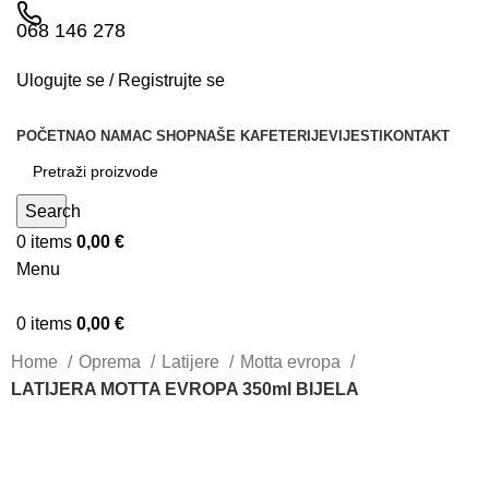
068 146 278
Ulogujte se / Registrujte se
POČETNA
O NAMA
C SHOP
NAŠE KAFETERIJE
VIJESTI
KONTAKT
Search
0
items
0,00
€
Menu
0
items
0,00
€
Home
Oprema
Latijere
Motta evropa
LATIJERA MOTTA EVROPA 350ml BIJELA
Sold out