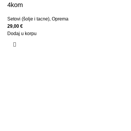
4kom
Setovi (šolje i tacne)
,
Oprema
29,00
€
Dodaj u korpu
U kafeteriji C, mi smo lanac koji nudi jedinstveno
iskustvo u ispijanju neke od brojnih vrsta kafe
provjerenog kvaliteta, uz obučene bariste koji ne samo
da pripremaju kafu s posebnom pažnjom, već i pružaju
obuku za sve ljubitelje kafe. Naš shop takođe nudi
bogat asortiman proizvoda poznatih brendova za sve
ljubitelje kafe.