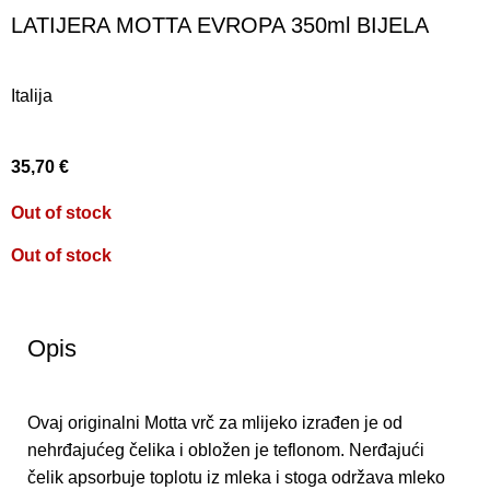
LATIJERA MOTTA EVROPA 350ml BIJELA
Italija
35,70
€
Out of stock
Out of stock
Opis
Ovaj originalni Motta vrč za mlijeko izrađen je od
nehrđajućeg čelika i obložen je teflonom. Nerđajući
čelik apsorbuje toplotu iz mleka i stoga održava mleko