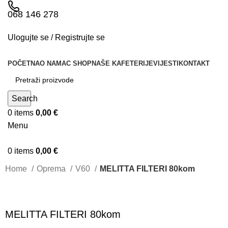
068 146 278
Ulogujte se / Registrujte se
POČETNA
O NAMA
C SHOP
NAŠE KAFETERIJE
VIJESTI
KONTAKT
Search
0
items
0,00
€
Menu
0
items
0,00
€
Home
Oprema
V60
MELITTA FILTERI 80kom
MELITTA FILTERI 80kom