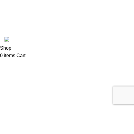
Mad Hatter
Cafetto
Coffee Shop C © sva prava zadržana.
Shop
0
items
Cart