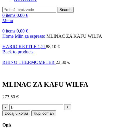
Search
0
items
0,00
€
Menu
0
items
0,00
€
Home
Mlin za espresso
MLINAC ZA KAFU WILFA
HARIO KETTLE 1,2l
88,10
€
Back to products
RHINO THERMOMETER
23,30
€
MLINAC ZA KAFU WILFA
273,50
€
MLINAC
ZA
Dodaj u korpu
Kupi odmah
KAFU
WILFA
Opis
quantity