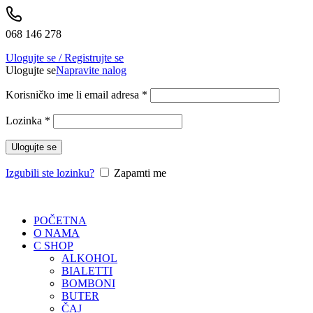
068 146 278
Ulogujte se / Registrujte se
Ulogujte se
Napravite nalog
Korisničko ime li email adresa
*
Lozinka
*
Ulogujte se
Izgubili ste lozinku?
Zapamti me
POČETNA
O NAMA
C SHOP
ALKOHOL
BIALETTI
BOMBONI
BUTER
ČAJ