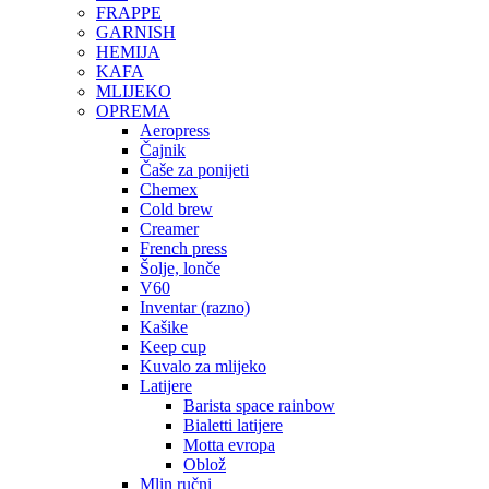
FRAPPE
GARNISH
HEMIJA
KAFA
MLIJEKO
OPREMA
Aeropress
Čajnik
Čaše za ponijeti
Chemex
Cold brew
Creamer
French press
Šolje, lonče
V60
Inventar (razno)
Kašike
Keep cup
Kuvalo za mlijeko
Latijere
Barista space rainbow
Bialetti latijere
Motta evropa
Oblož
Mlin ručni