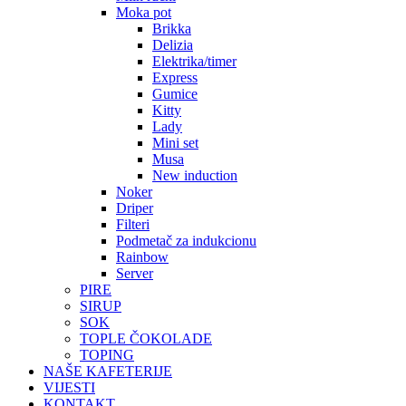
Moka pot
Brikka
Delizia
Elektrika/timer
Express
Gumice
Kitty
Lady
Mini set
Musa
New induction
Noker
Driper
Filteri
Podmetač za indukcionu
Rainbow
Server
PIRE
SIRUP
SOK
TOPLE ČOKOLADE
TOPING
NAŠE KAFETERIJE
VIJESTI
KONTAKT