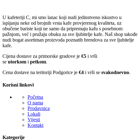
U kafeteriji C, mi smo lanac koji nudi jedinstveno iskustvo u
ispijanju neke od brojnih vrsta kafe provjerenog kvaliteta, uz
obučene bariste koji ne samo da pripremaju kafu s posebnom
pažnjom, već i pružaju obuku za sve ljubitelje kafe. Naš shop takođe
nudi bogat asortiman proizvoda poznatih brendova za sve ljubitelje
kafe.
Cijena dostave za primorske gradove je
€5
i vrši
se
utorkom
i
petkom
.
Cena dostave na teritoriji Podgorice je
€4
i vrši se
svakodnevno
.
Korisni linkovi
Početna
O nama
Prodavnica
Lokali
Vijesti
Kontakt
Kategorije