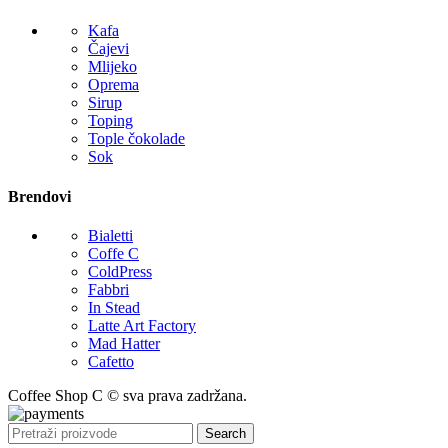
Kafa
Čajevi
Mlijeko
Oprema
Sirup
Toping
Tople čokolade
Sok
Brendovi
Bialetti
Coffe C
ColdPress
Fabbri
In Stead
Latte Art Factory
Mad Hatter
Cafetto
Coffee Shop C © sva prava zadržana.
Search