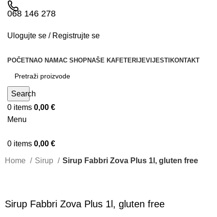
068 146 278
Ulogujte se / Registrujte se
POČETNA
O NAMA
C SHOP
NAŠE KAFETERIJE
VIJESTI
KONTAKT
Search
0
items
0,00
€
Menu
0
items
0,00
€
Home
Sirup
Sirup Fabbri Zova Plus 1l, gluten free
Sirup Fabbri Zova Plus 1l, gluten free