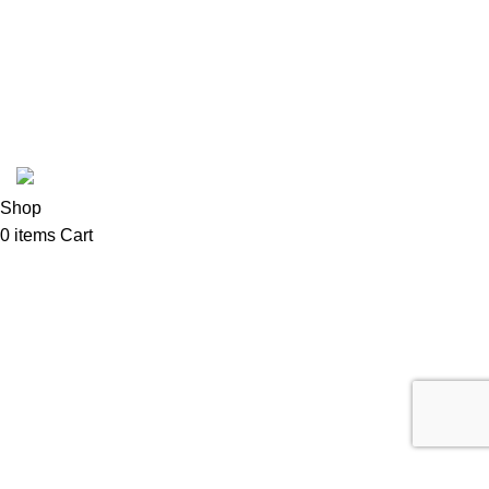
Latte Art Factory
Mad Hatter
Cafetto
Coffee Shop C © sva prava zadržana.
Shop
0
items
Cart