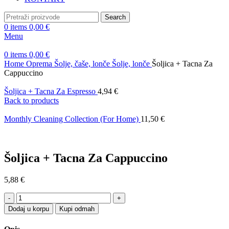
Search
0
items
0,00
€
Menu
0
items
0,00
€
Home
Oprema
Šolje, čaše, lonče
Šolje, lonče
Šoljica + Tacna Za
Cappuccino
Šoljica + Tacna Za Espresso
4,94
€
Back to products
Monthly Cleaning Collection (For Home)
11,50
€
Šoljica + Tacna Za Cappuccino
5,88
€
Šoljica
+
Dodaj u korpu
Kupi odmah
Tacna
Za