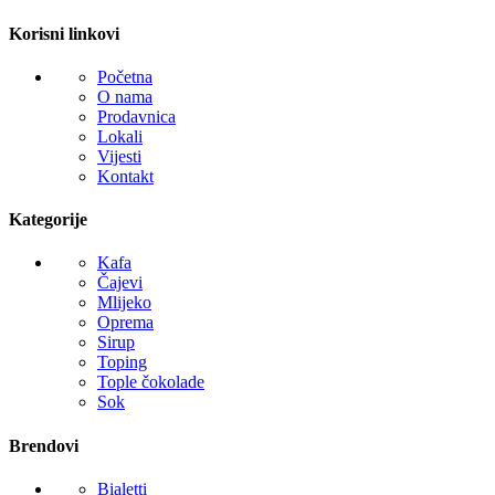
Korisni linkovi
Početna
O nama
Prodavnica
Lokali
Vijesti
Kontakt
Kategorije
Kafa
Čajevi
Mlijeko
Oprema
Sirup
Toping
Tople čokolade
Sok
Brendovi
Bialetti