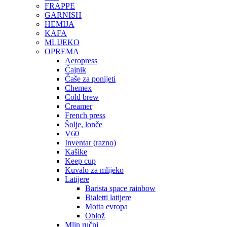
FRAPPE
GARNISH
HEMIJA
KAFA
MLIJEKO
OPREMA
Aeropress
Čajnik
Čaše za ponijeti
Chemex
Cold brew
Creamer
French press
Šolje, lonče
V60
Inventar (razno)
Kašike
Keep cup
Kuvalo za mlijeko
Latijere
Barista space rainbow
Bialetti latijere
Motta evropa
Oblož
Mlin ručni