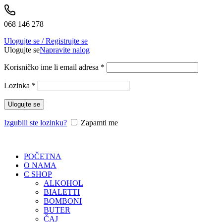
068 146 278
Ulogujte se / Registrujte se
Ulogujte se
Napravite nalog
Korisničko ime li email adresa
*
Lozinka
*
Ulogujte se
Izgubili ste lozinku?
Zapamti me
POČETNA
O NAMA
C SHOP
ALKOHOL
BIALETTI
BOMBONI
BUTER
ČAJ