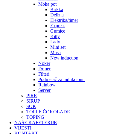
Moka pot
Brikka
Delizia
Elektrika/timer
Express
Gumice
Kitty
Lady
Mini set
Musa
New induction
Noker
Driper
Filteri
Podmetač za indukcionu
Rainbow
Server
PIRE
SIRUP
SOK
TOPLE ČOKOLADE
TOPING
NAŠE KAFETERIJE
VIJESTI
KONTAKT