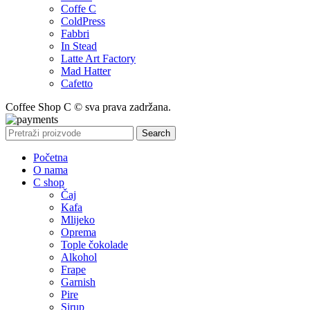
Coffe C
ColdPress
Fabbri
In Stead
Latte Art Factory
Mad Hatter
Cafetto
Coffee Shop C © sva prava zadržana.
Search
Početna
O nama
C shop
Čaj
Kafa
Mlijeko
Oprema
Tople čokolade
Alkohol
Frape
Garnish
Pire
Sirup