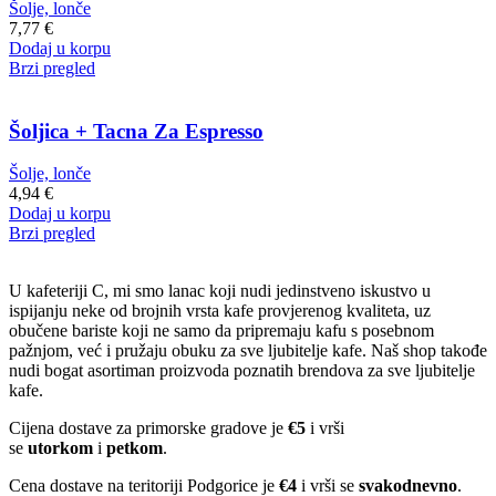
Šolje, lonče
7,77
€
Dodaj u korpu
Brzi pregled
Šoljica + Tacna Za Espresso
Šolje, lonče
4,94
€
Dodaj u korpu
Brzi pregled
U kafeteriji C, mi smo lanac koji nudi jedinstveno iskustvo u
ispijanju neke od brojnih vrsta kafe provjerenog kvaliteta, uz
obučene bariste koji ne samo da pripremaju kafu s posebnom
pažnjom, već i pružaju obuku za sve ljubitelje kafe. Naš shop takođe
nudi bogat asortiman proizvoda poznatih brendova za sve ljubitelje
kafe.
Cijena dostave za primorske gradove je
€5
i vrši
se
utorkom
i
petkom
.
Cena dostave na teritoriji Podgorice je
€4
i vrši se
svakodnevno
.