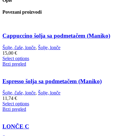
Opis
Cappuccino
quantity
Povezani proizvodi
Cappuccino šolja sa podmetačem (Maniko)
Šolje, čaše, lonče
,
Šolje, lonče
15,00
€
Select options
Brzi pregled
Espresso šolja sa podmetačem (Maniko)
Šolje, čaše, lonče
,
Šolje, lonče
11,74
€
Select options
Brzi pregled
LONČE C