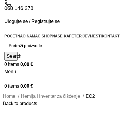
068 146 278
Ulogujte se / Registrujte se
POČETNA
O NAMA
C SHOP
NAŠE KAFETERIJE
VIJESTI
KONTAKT
Search
0
items
0,00
€
Menu
0
items
0,00
€
Home
Hemija i inventar za čišćenje
EC2
Back to products