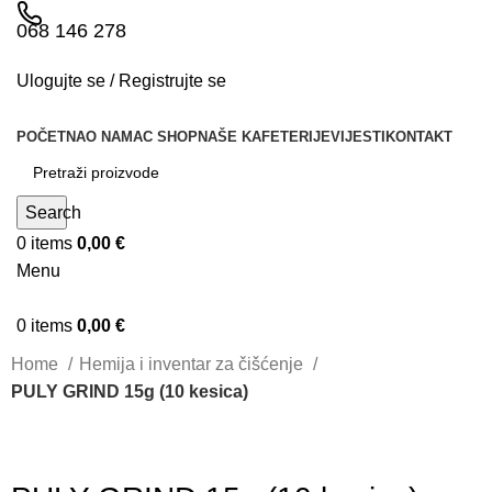
068 146 278
Ulogujte se / Registrujte se
POČETNA
O NAMA
C SHOP
NAŠE KAFETERIJE
VIJESTI
KONTAKT
Search
0
items
0,00
€
Menu
0
items
0,00
€
Home
Hemija i inventar za čišćenje
PULY GRIND 15g (10 kesica)