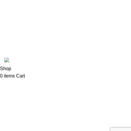
In Stead
Latte Art Factory
Mad Hatter
Cafetto
Coffee Shop C © sva prava zadržana.
Shop
0
items
Cart