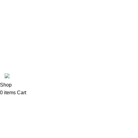
Cijena dostave za primorske gradove je
€5
i vrš
Cena dostave na teritoriji Podgorice je
€4
i vrši
Coffee Shop C © sva prava zadržana.
Shop
0
items
Cart