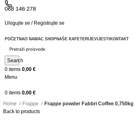
068 146 278
Ulogujte se / Registrujte se
POČETNA
O NAMA
C SHOP
NAŠE KAFETERIJE
VIJESTI
KONTAKT
Search
0
items
0,00
€
Menu
0
items
0,00
€
Home
Frappe
Frappe powder Fabbri Coffee 0,750kg
Back to products