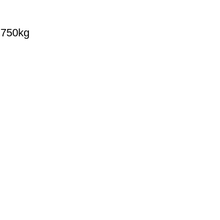
0,750kg
Korisni linkovi
Ka
no iskustvo u ispijanju neke od
čene bariste koji ne samo da
aju obuku za sve ljubitelje
Početna
Ka
oizvoda poznatih brendova za
O nama
Čaj