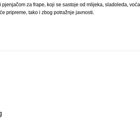
li pjenjačom za frape, koji se sastoje od mlijeka, sladoleda, voća 
e pripreme, tako i zbog potražnje javnosti.
g