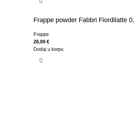
Frappe powder Fabbri Fiordilatte 
Frappe
26,00
€
Dodaj u korpu
U kafeteriji C, mi smo lanac koji nudi jedinstve
brojnih vrsta kafe provjerenog kvaliteta, uz obu
pripremaju kafu s posebnom pažnjom, već i pruž
kafe. Naš shop takođe nudi bogat asortiman pr
sve ljubitelje kafe.