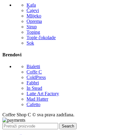
Kafa
Čajevi
Mlijeko
Oprema
Sirup
Toping
Tople čokolade
Sok
Brendovi
Bialetti
Coffe C
ColdPress
Fabbri
In Stead
Latte Art Factory
Mad Hatter
Cafetto
Coffee Shop C © sva prava zadržana.
Search