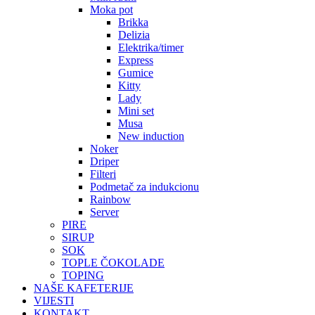
Moka pot
Brikka
Delizia
Elektrika/timer
Express
Gumice
Kitty
Lady
Mini set
Musa
New induction
Noker
Driper
Filteri
Podmetač za indukcionu
Rainbow
Server
PIRE
SIRUP
SOK
TOPLE ČOKOLADE
TOPING
NAŠE KAFETERIJE
VIJESTI
KONTAKT