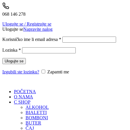
068 146 278
Ulogujte se / Registrujte se
Ulogujte se
Napravite nalog
Korisničko ime li email adresa
*
Lozinka
*
Ulogujte se
Izgubili ste lozinku?
Zapamti me
POČETNA
O NAMA
C SHOP
ALKOHOL
BIALETTI
BOMBONI
BUTER
ČAJ