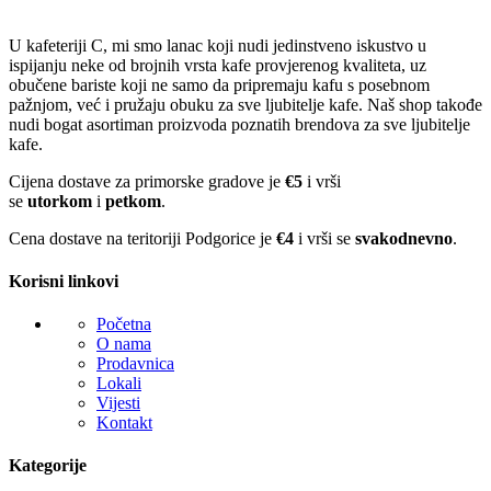
U kafeteriji C, mi smo lanac koji nudi jedinstveno iskustvo u
ispijanju neke od brojnih vrsta kafe provjerenog kvaliteta, uz
obučene bariste koji ne samo da pripremaju kafu s posebnom
pažnjom, već i pružaju obuku za sve ljubitelje kafe. Naš shop takođe
nudi bogat asortiman proizvoda poznatih brendova za sve ljubitelje
kafe.
Cijena dostave za primorske gradove je
€5
i vrši
se
utorkom
i
petkom
.
Cena dostave na teritoriji Podgorice je
€4
i vrši se
svakodnevno
.
Korisni linkovi
Početna
O nama
Prodavnica
Lokali
Vijesti
Kontakt
Kategorije