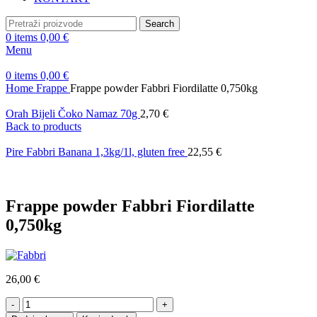
Search
0
items
0,00
€
Menu
0
items
0,00
€
Home
Frappe
Frappe powder Fabbri Fiordilatte 0,750kg
Orah Bijeli Čoko Namaz 70g
2,70
€
Back to products
Pire Fabbri Banana 1,3kg/1l, gluten free
22,55
€
Frappe powder Fabbri Fiordilatte
0,750kg
26,00
€
Frappe
powder