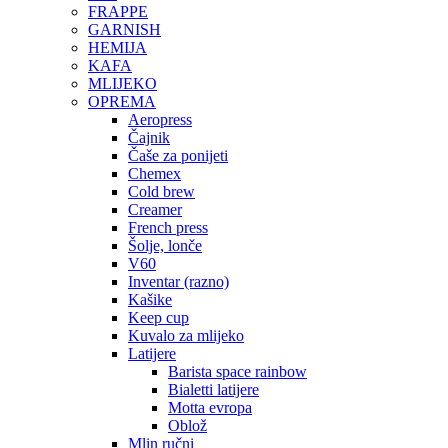
FRAPPE
GARNISH
HEMIJA
KAFA
MLIJEKO
OPREMA
Aeropress
Čajnik
Čaše za ponijeti
Chemex
Cold brew
Creamer
French press
Šolje, lonče
V60
Inventar (razno)
Kašike
Keep cup
Kuvalo za mlijeko
Latijere
Barista space rainbow
Bialetti latijere
Motta evropa
Oblož
Mlin ručni