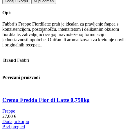
Dodaj u korpu
Kupi odmah
Fabbri
Fiordilatte
Opis
0,750kg
quantity
Fabbri’s Frappe Fiordilatte prah je idealan za pravljenje frapea s
konzistencijom, postojanošću, intenzitetom i delikatnim okusom
fiordilatte, zahvaljujući svojoj uravnoteženoj formulaciji i
jednostavnosti upotrebe. Običan ili aromatizovan za kreiranje novih
i originalnih recepata.
Brand
Fabbri
Povezani proizvodi
Crema Fredda Fior di Latte 0,750kg
Frappe
27,00
€
Dodaj u korpu
Brzi pregled