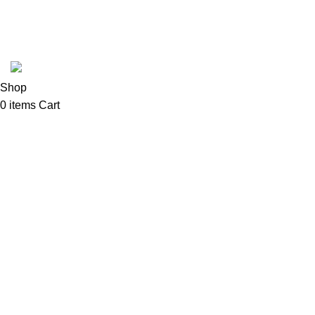
Coffee Shop C © sva prava zadržana.
Shop
0
items
Cart