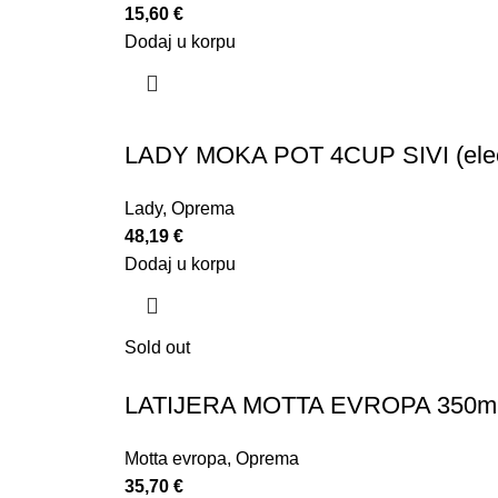
15,60
€
Dodaj u korpu
LADY MOKA POT 4CUP SIVI (electr
Lady
,
Oprema
48,19
€
Dodaj u korpu
Sold out
LATIJERA MOTTA EVROPA 350ml
Motta evropa
,
Oprema
35,70
€