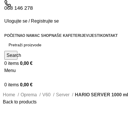
068 146 278
Ulogujte se / Registrujte se
POČETNA
O NAMA
C SHOP
NAŠE KAFETERIJE
VIJESTI
KONTAKT
Search
0
items
0,00
€
Menu
0
items
0,00
€
Home
Oprema
V60
Server
HARIO SERVER 1000 m
Back to products