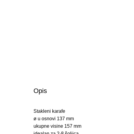
Opis
Stakleni karafe
ø u osnovi 137 mm
ukupne visine 157 mm
idealan za 2-8 šoljica