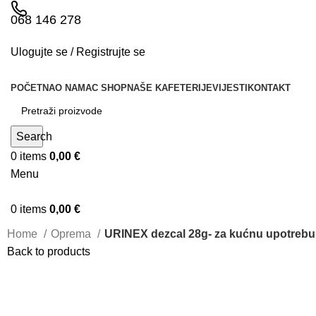
068 146 278
Ulogujte se / Registrujte se
POČETNA
O NAMA
C SHOP
NAŠE KAFETERIJE
VIJESTI
KONTAKT
Search
0
items
0,00
€
Menu
0
items
0,00
€
Home
Oprema
URINEX dezcal 28g- za kućnu upotrebu
Back to products