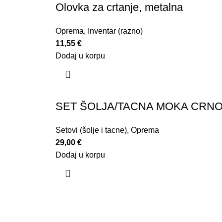
Olovka za crtanje, metalna
Oprema
,
Inventar (razno)
11,55
€
Dodaj u korpu
SET ŠOLJA/TACNA MOKA CRNO-
Setovi (šolje i tacne)
,
Oprema
29,00
€
Dodaj u korpu