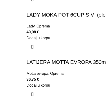
LADY MOKA POT 6CUP SIVI (electr
Lady
,
Oprema
49,98
€
Dodaj u korpu
LATIJERA MOTTA EVROPA 350m
Motta evropa
,
Oprema
36,75
€
Dodaj u korpu