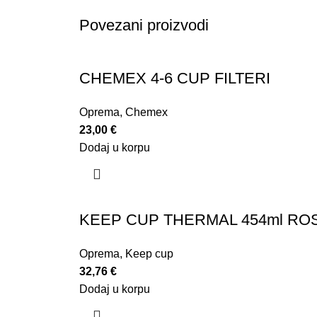
Povezani proizvodi
CHEMEX 4-6 CUP FILTERI
Oprema
,
Chemex
23,00
€
Dodaj u korpu
KEEP CUP THERMAL 454ml RO
Oprema
,
Keep cup
32,76
€
Dodaj u korpu