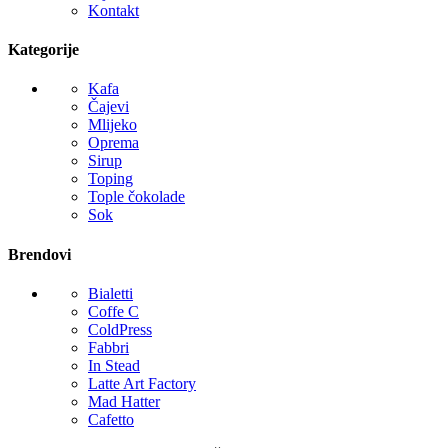
Kontakt
Kategorije
Kafa
Čajevi
Mlijeko
Oprema
Sirup
Toping
Tople čokolade
Sok
Brendovi
Bialetti
Coffe C
ColdPress
Fabbri
In Stead
Latte Art Factory
Mad Hatter
Cafetto