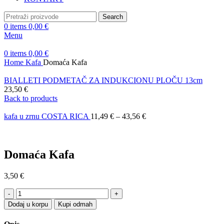
Search
0
items
0,00
€
Menu
0
items
0,00
€
Home
Kafa
Domaća Kafa
BIALLETI PODMETAČ ZA INDUKCIONU PLOČU 13cm
23,50
€
Back to products
kafa u zrnu COSTA RICA
11,49
€
–
43,56
€
Domaća Kafa
3,50
€
Domaća
Kafa
Dodaj u korpu
Kupi odmah
quantity