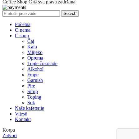
Coffee Shop C © sva prava zadržana.
Search
Početna
O nama
C shop
Čaj
Kafa
Mlijeko
Oprema
Tople čokolade
Alkohol
Frape
Garnish
Pire
Sirup
Toping
Sok
Naše kafeterije
Vijesti
Kontakt
Korpa
Zatvori