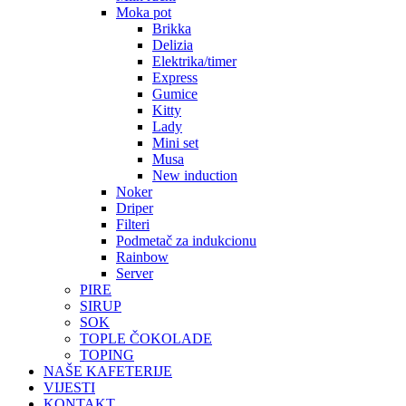
Moka pot
Brikka
Delizia
Elektrika/timer
Express
Gumice
Kitty
Lady
Mini set
Musa
New induction
Noker
Driper
Filteri
Podmetač za indukcionu
Rainbow
Server
PIRE
SIRUP
SOK
TOPLE ČOKOLADE
TOPING
NAŠE KAFETERIJE
VIJESTI
KONTAKT