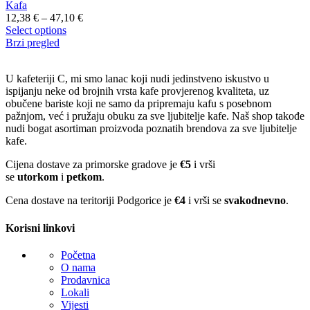
Kafa
12,38
€
–
47,10
€
Select options
Brzi pregled
U kafeteriji C, mi smo lanac koji nudi jedinstveno iskustvo u
ispijanju neke od brojnih vrsta kafe provjerenog kvaliteta, uz
obučene bariste koji ne samo da pripremaju kafu s posebnom
pažnjom, već i pružaju obuku za sve ljubitelje kafe. Naš shop takođe
nudi bogat asortiman proizvoda poznatih brendova za sve ljubitelje
kafe.
Cijena dostave za primorske gradove je
€5
i vrši
se
utorkom
i
petkom
.
Cena dostave na teritoriji Podgorice je
€4
i vrši se
svakodnevno
.
Korisni linkovi
Početna
O nama
Prodavnica
Lokali
Vijesti