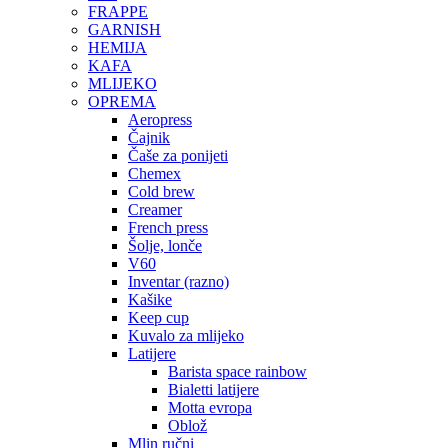
FRAPPE
GARNISH
HEMIJA
KAFA
MLIJEKO
OPREMA
Aeropress
Čajnik
Čaše za ponijeti
Chemex
Cold brew
Creamer
French press
Šolje, lonče
V60
Inventar (razno)
Kašike
Keep cup
Kuvalo za mlijeko
Latijere
Barista space rainbow
Bialetti latijere
Motta evropa
Oblož
Mlin ručni