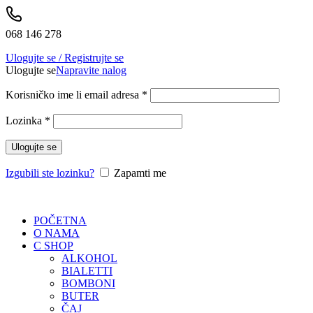
068 146 278
Ulogujte se / Registrujte se
Ulogujte se
Napravite nalog
Korisničko ime li email adresa
*
Lozinka
*
Ulogujte se
Izgubili ste lozinku?
Zapamti me
POČETNA
O NAMA
C SHOP
ALKOHOL
BIALETTI
BOMBONI
BUTER
ČAJ