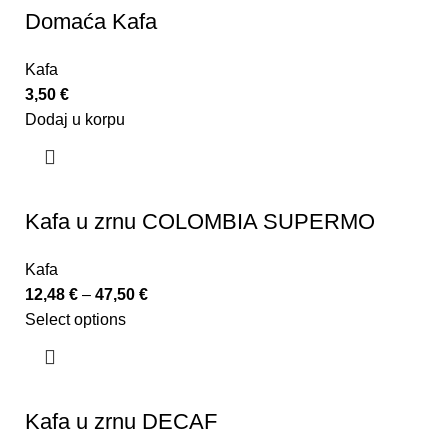
Domaća Kafa
Kafa
3,50
€
Dodaj u korpu
Kafa u zrnu COLOMBIA SUPERMO
Kafa
12,48
€
–
47,50
€
Select options
Kafa u zrnu DECAF