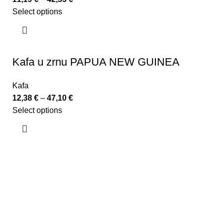
Select options
Kafa u zrnu PAPUA NEW GUINEA
Kafa
12,38
€
–
47,10
€
Select options
U kafeteriji C, mi smo lanac koji nudi jedinstveno
iskustvo u ispijanju neke od brojnih vrsta kafe
provjerenog kvaliteta, uz obučene bariste koji ne samo