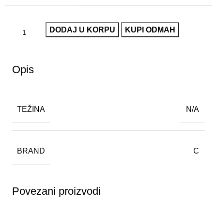
DODAJ U KORPU
KUPI ODMAH
Opis
TEŽINA
N/A
BRAND
C
Povezani proizvodi