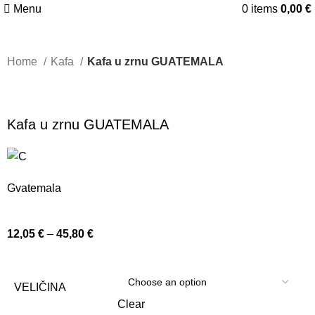
Menu
0
items
0,00
€
Home
Kafa
Kafa u zrnu GUATEMALA
Kafa u zrnu GUATEMALA
Gvatemala
12,05
€
–
45,80
€
VELIČINA
Clear