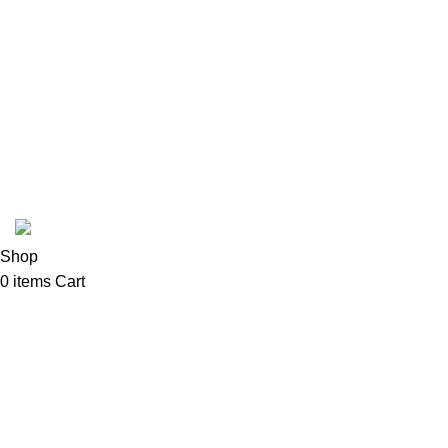
Fabbri
In Stead
Latte Art Factory
Mad Hatter
Cafetto
Coffee Shop C © sva prava zadržana.
Shop
0
items
Cart