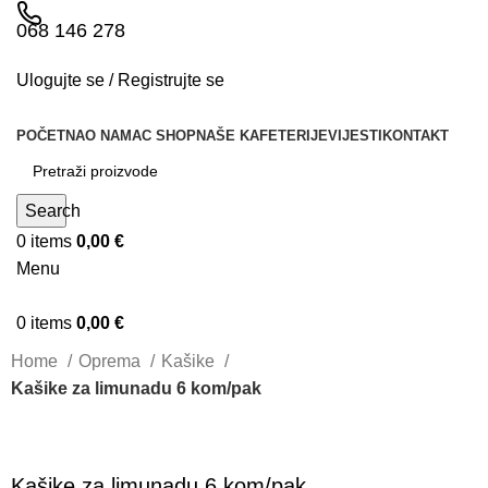
068 146 278
Ulogujte se / Registrujte se
POČETNA
O NAMA
C SHOP
NAŠE KAFETERIJE
VIJESTI
KONTAKT
Search
0
items
0,00
€
Menu
0
items
0,00
€
Home
Oprema
Kašike
Kašike za limunadu 6 kom/pak
Kašike za limunadu 6 kom/pak