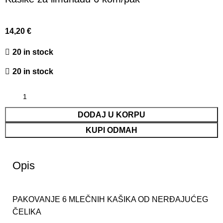
14,20
€
20 in stock
20 in stock
DODAJ U KORPU
KUPI ODMAH
Opis
PAKOVANJE 6 MLEČNIH KAŠIKA OD NERĐAJUĆEG
ČELIKA