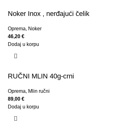
Noker Inox , nerđajući čelik
Oprema
,
Noker
46,20
€
Dodaj u korpu
RUČNI MLIN 40g-crni
Oprema
,
Mlin ručni
89,00
€
Dodaj u korpu