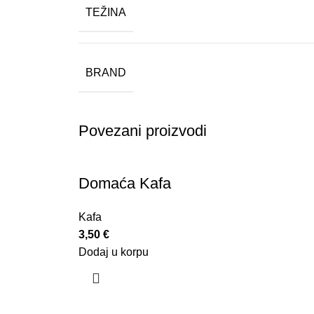
TEŽINA
BRAND
Povezani proizvodi
Domaća Kafa
Kafa
3,50
€
Dodaj u korpu