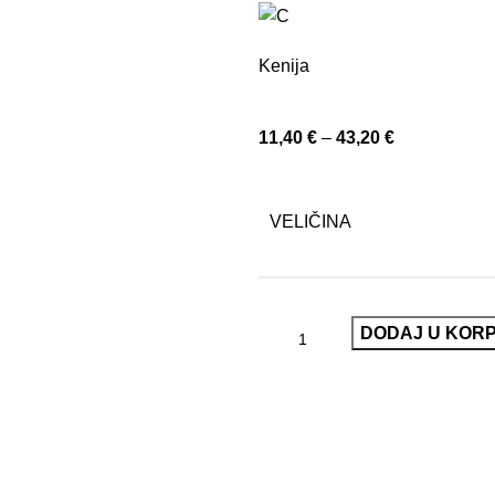
Kenija
11,40
€
–
43,20
€
VELIČINA
DODAJ U KOR