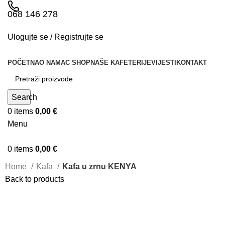
068 146 278
Ulogujte se / Registrujte se
POČETNA
O NAMA
C SHOP
NAŠE KAFETERIJE
VIJESTI
KONTAKT
Search
0
items
0,00
€
Menu
0
items
0,00
€
Home
Kafa
Kafa u zrnu KENYA
Back to products