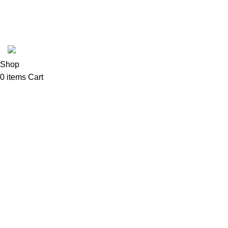
Coffee Shop C © sva prava zadržana.
Shop
0
items
Cart