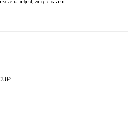
prekrivena neljepljivim premazom.
 CUP