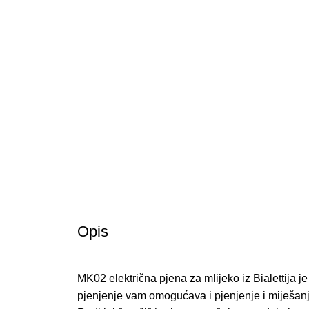
Opis
MK02 električna pjena za mlijeko iz Bialettija j
pjenjenje vam omogućava i pjenjenje i miješanje