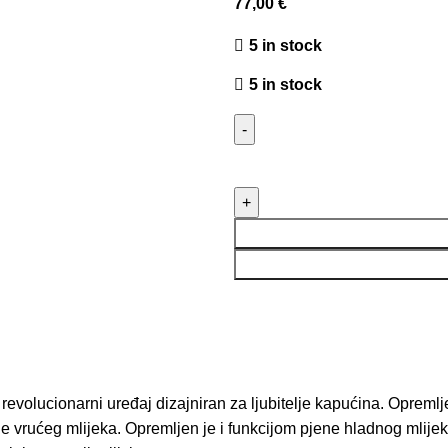
77,00
€
5 in stock
5 in stock
e revolucionarni uređaj dizajniran za ljubitelje kapućina. Opreml
 vrućeg mlijeka. Opremljen je i funkcijom pjene hladnog mlijek