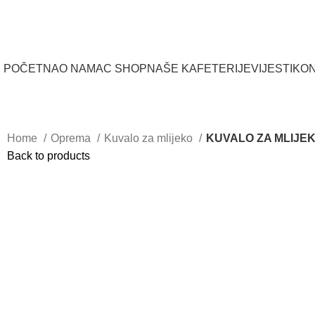
POČETNA
O NAMA
C SHOP
NAŠE KAFETERIJE
VIJESTI
KO
Home
Oprema
Kuvalo za mlijeko
KUVALO ZA MLIJEKO
Back to products