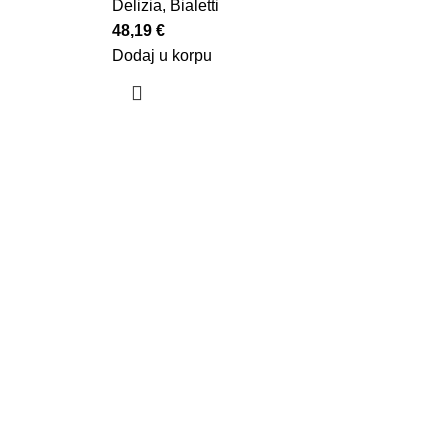
Delizia
,
Bialetti
48,19
€
Dodaj u korpu
U kafeteriji C, mi smo lanac koji nudi jedinstve
brojnih vrsta kafe provjerenog kvaliteta, uz obu
pripremaju kafu s posebnom pažnjom, već i pruž
kafe. Naš shop takođe nudi bogat asortiman pr
sve ljubitelje kafe.
Cijena dostave za primorske gradove je
€5
i vrš
Cena dostave na teritoriji Podgorice je
€4
i vrši