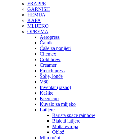
FRAPPE
GARNISH
HEMIJA
KAFA
MLIJEKO
OPREMA
Aeropress
Čajnik
Čaše za ponijeti
Chemex
Cold brew
Creamer
French press
Šolje, lonče
V60
Inventar (razno)
Kašike
Keep cup
Kuvalo za mlijeko
Latijere
Barista space rainbow
Bialetti latijere
Motta evropa
Oblož
Mlin ručni