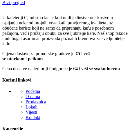
Brzi pregled
U kafeteriji C, mi smo lanac koji nudi jedinstveno iskustvo u
ispijanju neke od brojnih vrsta kafe provjerenog kvaliteta, uz
obučene bariste koji ne samo da pripremaju kafu s posebnom
pažnjom, već i pružaju obuku za sve ljubitelje kafe. Naš shop takođe
nudi bogat asortiman proizvoda poznatih brendova za sve ljubitelje
kafe.
Cijena dostave za primorske gradove je
€5
i vrši
se
utorkom
i
petkom
.
Cena dostave na teritoriji Podgorice je
€4
i vrši se
svakodnevno
.
Korisni linkovi
Početna
O nama
Prodavnica
Lokali
Vijesti
Kontakt
Kategorije