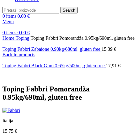
Search
0
items
0,00
€
Menu
0
items
0,00
€
Home
Toping
Toping Fabbri Pomorandža 0.95kg/690ml, gluten free
Toping Fabbri Zabaione 0.90kg/680ml, gluten free
15,39
€
Back to products
Toping Fabbri Black Gum 0.65kg/500ml, gluten free
17,91
€
Toping Fabbri Pomorandža
0.95kg/690ml, gluten free
Italija
15,75
€