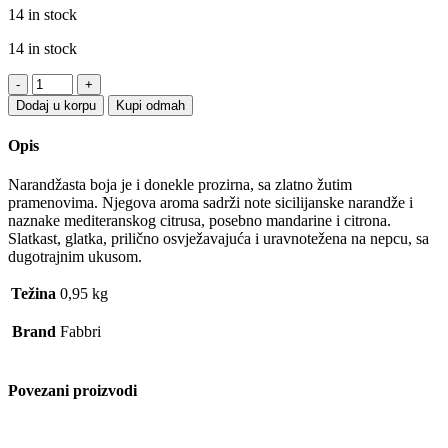
14 in stock
14 in stock
Toping
Fabbri
Dodaj u korpu
Kupi odmah
Pomorandža
0.95kg/690ml,
Opis
gluten
free
Narandžasta boja je i donekle prozirna, sa zlatno žutim
quantity
pramenovima. Njegova aroma sadrži note sicilijanske narandže i
naznake mediteranskog citrusa, posebno mandarine i citrona.
Slatkast, glatka, prilično osvježavajuća i uravnotežena na nepcu, sa
dugotrajnim ukusom.
Težina
0,95 kg
Brand
Fabbri
Povezani proizvodi