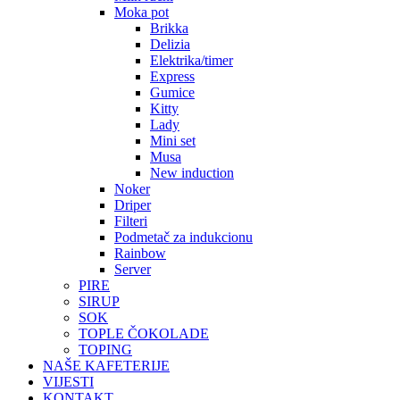
Moka pot
Brikka
Delizia
Elektrika/timer
Express
Gumice
Kitty
Lady
Mini set
Musa
New induction
Noker
Driper
Filteri
Podmetač za indukcionu
Rainbow
Server
PIRE
SIRUP
SOK
TOPLE ČOKOLADE
TOPING
NAŠE KAFETERIJE
VIJESTI
KONTAKT