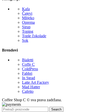
Kafa
Čajevi
Mlijeko
Oprema
Sirup
Toping
Tople čokolade
Sok
Brendovi
Bialetti
Coffe C
ColdPress
Fabbri
In Stead
Latte Art Factory
Mad Hatter
Cafetto
Coffee Shop C © sva prava zadržana.
Search