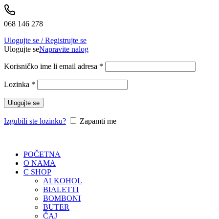
068 146 278
Ulogujte se / Registrujte se
Ulogujte se
Napravite nalog
Korisničko ime li email adresa
*
Lozinka
*
Ulogujte se
Izgubili ste lozinku?
Zapamti me
POČETNA
O NAMA
C SHOP
ALKOHOL
BIALETTI
BOMBONI
BUTER
ČAJ