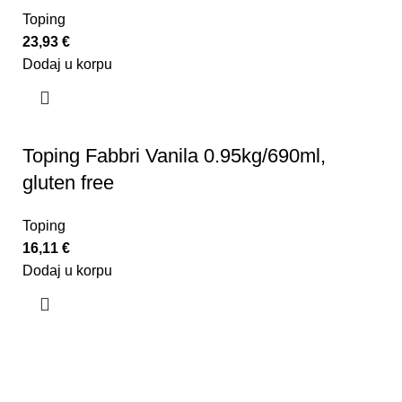
Toping
23,93
€
Dodaj u korpu
Toping Fabbri Vanila 0.95kg/690ml,
gluten free
Toping
16,11
€
Dodaj u korpu