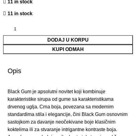
11 in stock
11 in stock
DODAJ U KORPU
KUPI ODMAH
Opis
Black Gum je apsolutni novitet koji kombinuje
karakteristike sirupa od gume sa karakteristikama
drvenog uglja. Crna boja, povezana sa modernim
standardima stila i elegancije, čini Black Gum osnovnim
sastojkom za davanje neočekivane boje klasičnim
koktelima ili za stvaranje intrigantne kontraste boja.