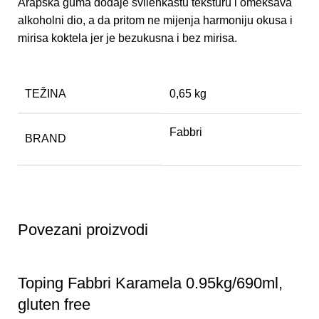
Arapska guma dodaje svilenkastu teksturu i omekšava
alkoholni dio, a da pritom ne mijenja harmoniju okusa i
mirisa koktela jer je bezukusna i bez mirisa.
TEŽINA
0,65 kg
Fabbri
BRAND
Povezani proizvodi
Toping Fabbri Karamela 0.95kg/690ml,
gluten free