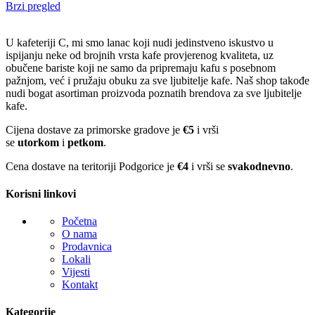
Brzi pregled
U kafeteriji C, mi smo lanac koji nudi jedinstveno iskustvo u
ispijanju neke od brojnih vrsta kafe provjerenog kvaliteta, uz
obučene bariste koji ne samo da pripremaju kafu s posebnom
pažnjom, već i pružaju obuku za sve ljubitelje kafe. Naš shop takođe
nudi bogat asortiman proizvoda poznatih brendova za sve ljubitelje
kafe.
Cijena dostave za primorske gradove je
€5
i vrši
se
utorkom
i
petkom
.
Cena dostave na teritoriji Podgorice je
€4
i vrši se
svakodnevno
.
Korisni linkovi
Početna
O nama
Prodavnica
Lokali
Vijesti
Kontakt
Kategorije