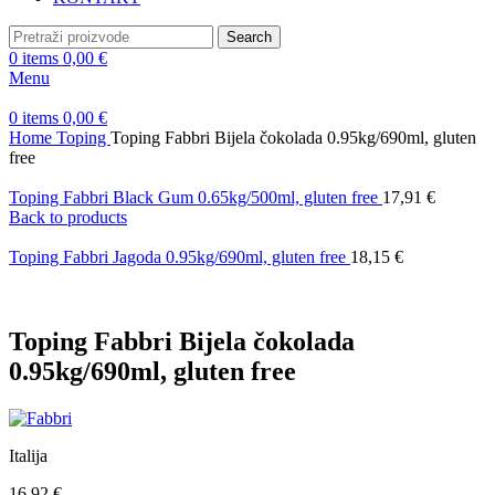
Search
0
items
0,00
€
Menu
0
items
0,00
€
Home
Toping
Toping Fabbri Bijela čokolada 0.95kg/690ml, gluten
free
Toping Fabbri Black Gum 0.65kg/500ml, gluten free
17,91
€
Back to products
Toping Fabbri Jagoda 0.95kg/690ml, gluten free
18,15
€
Toping Fabbri Bijela čokolada
0.95kg/690ml, gluten free
Italija
16,92
€