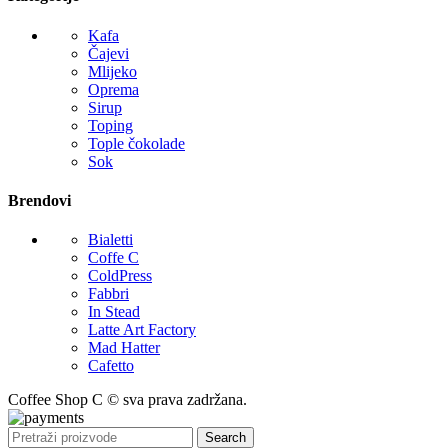
Kafa
Čajevi
Mlijeko
Oprema
Sirup
Toping
Tople čokolade
Sok
Brendovi
Bialetti
Coffe C
ColdPress
Fabbri
In Stead
Latte Art Factory
Mad Hatter
Cafetto
Coffee Shop C © sva prava zadržana.
Search