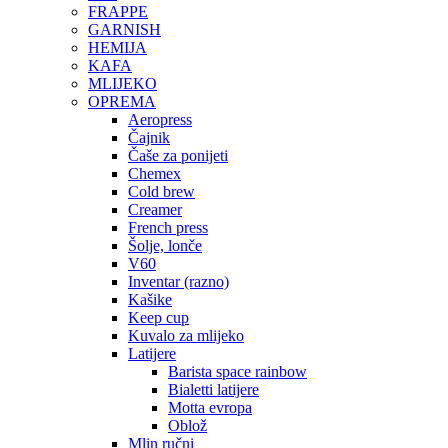
FRAPPE
GARNISH
HEMIJA
KAFA
MLIJEKO
OPREMA
Aeropress
Čajnik
Čaše za ponijeti
Chemex
Cold brew
Creamer
French press
Šolje, lonče
V60
Inventar (razno)
Kašike
Keep cup
Kuvalo za mlijeko
Latijere
Barista space rainbow
Bialetti latijere
Motta evropa
Oblož
Mlin ručni