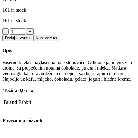
161 in stock
161 in stock
Toping
Fabbri
Dodaj u korpu
Kupi odmah
Bijela
čokolada
Opis
0.95kg/690ml,
gluten
Biserno bijela s naglascima boje slonovače. Odlikuje ga intenzivna
free
aroma, sa prepečenim notama čokolade, putera i mleka. Slatkast,
quantity
veoma glatka i uravnotežena na nepcu, sa dugotrajnim ukusom.
Najbolje uz kafu, mlijeko, čokoladu, gelato, jogurt i hladne kreme.
Težina
0,95 kg
Brand
Fabbri
Povezani proizvodi