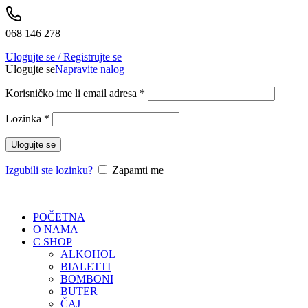
068 146 278
Ulogujte se / Registrujte se
Ulogujte se
Napravite nalog
Korisničko ime li email adresa
*
Lozinka
*
Ulogujte se
Izgubili ste lozinku?
Zapamti me
POČETNA
O NAMA
C SHOP
ALKOHOL
BIALETTI
BOMBONI
BUTER
ČAJ