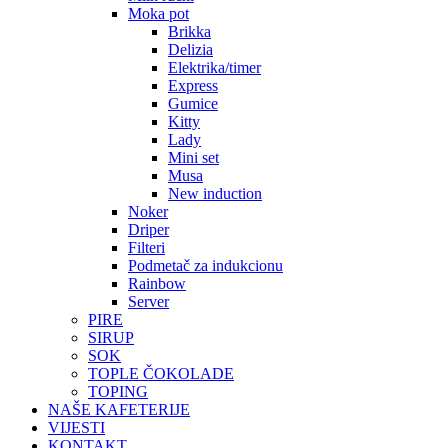
Moka pot
Brikka
Delizia
Elektrika/timer
Express
Gumice
Kitty
Lady
Mini set
Musa
New induction
Noker
Driper
Filteri
Podmetač za indukcionu
Rainbow
Server
PIRE
SIRUP
SOK
TOPLE ČOKOLADE
TOPING
NAŠE KAFETERIJE
VIJESTI
KONTAKT